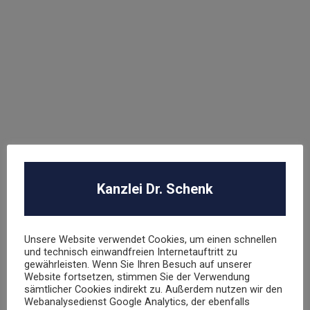
Hasbro Inc
UNSER TEAM
Dr. Stephan Schenk
Rechtsanwalt und Fachanwalt für gewerblichen
Kanzlei Dr. Schenk
Rechtsschutz
Unsere Website verwendet Cookies, um einen schnellen
sschenk@dr-schenk.net
EMAIL
und technisch einwandfreien Internetauftritt zu
gewährleisten. Wenn Sie Ihren Besuch auf unserer
0421 566 38 780
TEL
Website fortsetzen, stimmen Sie der Verwendung
sämtlicher Cookies indirekt zu. Außerdem nutzen wir den
Webanalysedienst Google Analytics, der ebenfalls