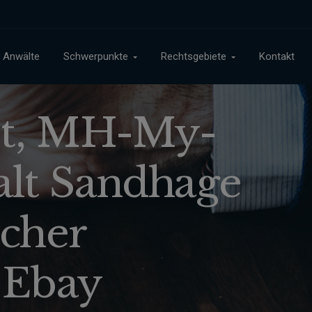
Anwälte
Schwerpunkte
Rechtsgebiete
Kontakt
st, MH-My-
lt Sandhage
icher
 Ebay