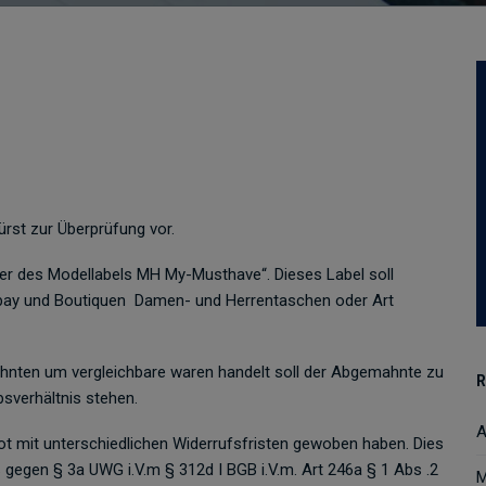
rst zur Überprüfung vor.
ber des Modellabels MH My-Musthave“. Dieses Label soll
bay und Boutiquen Damen- und Herrentaschen oder Art
nten um vergleichbare waren handelt soll der Abgemahnte zu
R
sverhältnis stehen.
A
mit unterschiedlichen Widerrufsfristen gewoben haben. Dies
gegen § 3a UWG i.V.m § 312d I BGB i.V.m. Art 246a § 1 Abs .2
M