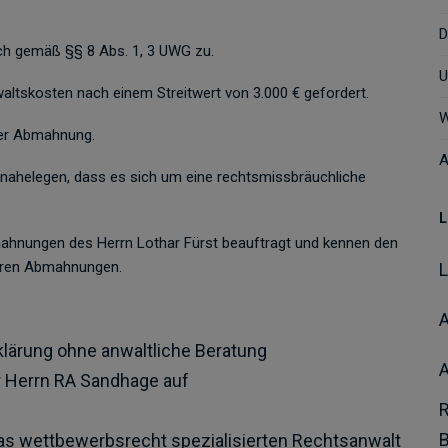
D
ch gemäß §§ 8 Abs. 1, 3 UWG zu.
U
ltskosten nach einem Streitwert von 3.000 € gefordert.
W
der Abmahnung.
A
 nahelegen, dass es sich um eine rechtsmissbräuchliche
L
mahnungen des Herrn Lothar Fürst beauftragt und kennen den
eren Abmahnungen.
A
lärung ohne anwaltliche Beratung
 Herrn RA Sandhage auf
as wettbewerbsrecht spezialisierten Rechtsanwalt