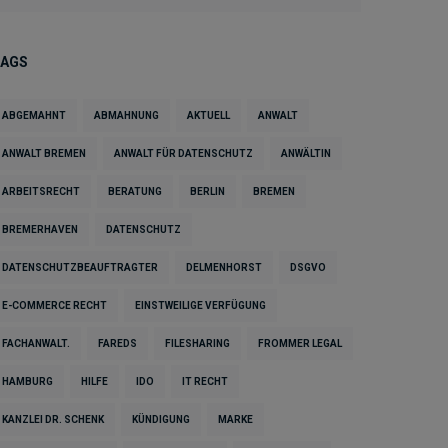
TAGS
ABGEMAHNT
ABMAHNUNG
AKTUELL
ANWALT
ANWALT BREMEN
ANWALT FÜR DATENSCHUTZ
ANWÄLTIN
ARBEITSRECHT
BERATUNG
BERLIN
BREMEN
BREMERHAVEN
DATENSCHUTZ
DATENSCHUTZBEAUFTRAGTER
DELMENHORST
DSGVO
E-COMMERCE RECHT
EINSTWEILIGE VERFÜGUNG
FACHANWALT.
FAREDS
FILESHARING
FROMMER LEGAL
HAMBURG
HILFE
IDO
IT RECHT
KANZLEI DR. SCHENK
KÜNDIGUNG
MARKE