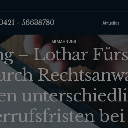
 0421 - 56638780
Aktuelles
ABMAHNUNG
 – Lothar Für
urch Rechtsanwa
n unterschiedl
rrufsfristen bei