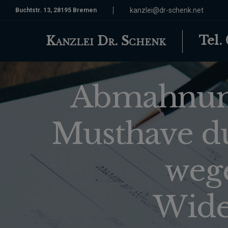
kanzlei@dr-schenk.net
Buchtstr. 13, 28195 Bremen
Tel.
Kanzlei Dr. Schenk
Abmahnung
Musthave d
wege
Wide