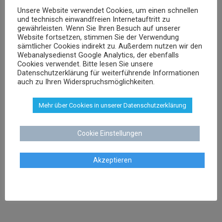
Unsere Website verwendet Cookies, um einen schnellen
Dr. Stephan Schenk
und technisch einwandfreien Internetauftritt zu
gewährleisten. Wenn Sie Ihren Besuch auf unserer
Rechtsanwalt und Fachanwalt für gewerblichen
Website fortsetzen, stimmen Sie der Verwendung
Rechtsschutz
sämtlicher Cookies indirekt zu. Außerdem nutzen wir den
Webanalysedienst Google Analytics, der ebenfalls
Cookies verwendet. Bitte lesen Sie unsere
Datenschutzerklärung für weiterführende Informationen
sschenk@dr-schenk.net
EMAIL
auch zu Ihren Widerspruchsmöglichkeiten.
0421 566 38 780
TEL
Mehr über Cookies in unserer Datenschutzerklärung
Cookie Einstellungen
Agnieszka Schenk
Akzeptieren
Rechtsanwältin
aschenk@dr-schenk.net
MAIL
0421 566 38 780
TEL