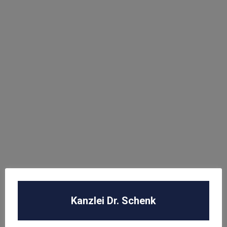
L’OREAL Deutschland GmbH
Abmahnung Louis Vuitton
Abmahnung Elara GmbH
ROBA Music Verlag GmbH
Berechtigungsanfrage / Abmahnung
Hasbro Inc
UNSER TEAM
Kanzlei Dr. Schenk