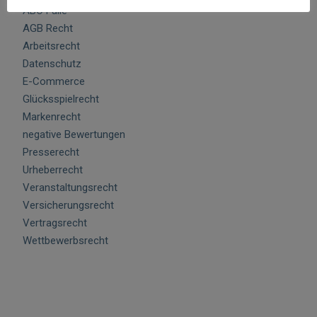
ABO Falle
AGB Recht
Arbeitsrecht
Datenschutz
E-Commerce
Glücksspielrecht
Markenrecht
negative Bewertungen
Presserecht
Urheberrecht
Veranstaltungsrecht
Versicherungsrecht
Vertragsrecht
Wettbewerbsrecht