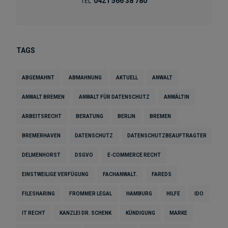
0421 566 38 780
TEL
TAGS
ABGEMAHNT
ABMAHNUNG
AKTUELL
ANWALT
ANWALT BREMEN
ANWALT FÜR DATENSCHUTZ
ANWÄLTIN
ARBEITSRECHT
BERATUNG
BERLIN
BREMEN
BREMERHAVEN
DATENSCHUTZ
DATENSCHUTZBEAUFTRAGTER
DELMENHORST
DSGVO
E-COMMERCE RECHT
EINSTWEILIGE VERFÜGUNG
FACHANWALT.
FAREDS
FILESHARING
FROMMER LEGAL
HAMBURG
HILFE
IDO
IT RECHT
KANZLEI DR. SCHENK
KÜNDIGUNG
MARKE