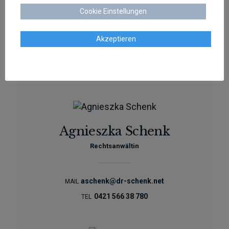
Rechtsanwalt und Fachanwalt für gewerblichen
Cookie Einstellungen
Rechtsschutz
Akzeptieren
sschenk@dr-schenk.net
EMAIL
0421 566 38 780
TEL
Agnieszka Schenk
Rechtsanwältin
aschenk@dr-schenk.net
MAIL
0421 566 38 780
TEL