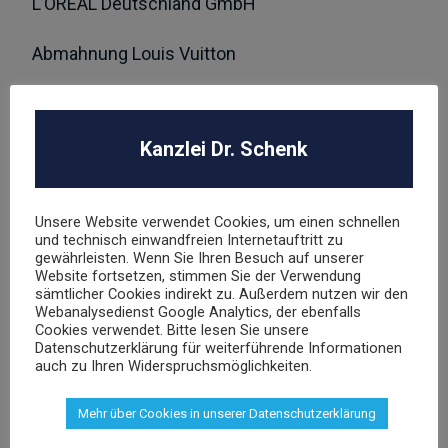
L’OREAL Deutschland GmbH
Abmahnung Louis Vuitton
Abmahnung Elara GmbH
ROBA Music Verlag GmbH
Kanzlei Dr. Schenk
Berechtigungsanfrage / Abmahnung
Hasbro Inc
Unsere Website verwendet Cookies, um einen schnellen
und technisch einwandfreien Internetauftritt zu
gewährleisten. Wenn Sie Ihren Besuch auf unserer
Website fortsetzen, stimmen Sie der Verwendung
UNSER TEAM
sämtlicher Cookies indirekt zu. Außerdem nutzen wir den
Webanalysedienst Google Analytics, der ebenfalls
Cookies verwendet. Bitte lesen Sie unsere
Datenschutzerklärung für weiterführende Informationen
auch zu Ihren Widerspruchsmöglichkeiten.
Mehr über Cookies in unserer Datenschutzerklärung
Dr. Stephan Schenk