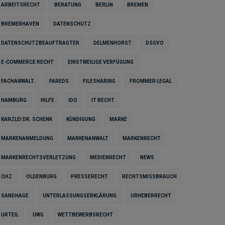
ARBEITSRECHT
BERATUNG
BERLIN
BREMEN
BREMERHAVEN
DATENSCHUTZ
DATENSCHUTZBEAUFTRAGTER
DELMENHORST
DSGVO
E-COMMERCE RECHT
EINSTWEILIGE VERFÜGUNG
FACHANWALT.
FAREDS
FILESHARING
FROMMER LEGAL
HAMBURG
HILFE
IDO
IT RECHT
KANZLEI DR. SCHENK
KÜNDIGUNG
MARKE
MARKENANMELDUNG
MARKENANWALT
MARKENRECHT
MARKENRECHTSVERLETZUNG
MEDIENRECHT
NEWS
OHZ
OLDENBURG
PRESSERECHT
RECHTSMISSBRAUCH
SANDHAGE
UNTERLASSUNGSERKLÄRUNG
URHEBERRECHT
URTEIL
UWG
WETTBEWERBSRECHT