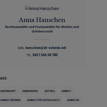
Anna Hanschen
Rechtsanwältin und Fachanwältin für Medien und
Urheberrecht
hanschen@dr-schenk.net
MAIL
0421 566 38 780
TEL
TAGS
ABGEMAHNT
ABMAHNUNG
AKTUELL
ANWALT
ANWALT BREMEN
ANWALT FÜR DATENSCHUTZ
ANWÄLTIN