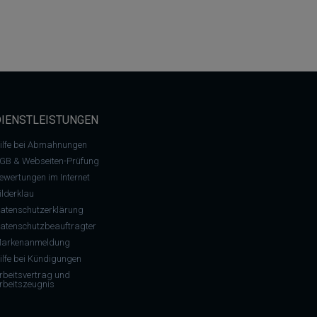
DIENSTLEISTUNGEN
ilfe bei Abmahnungen
GB & Webseiten-Prüfung
ewertungen im Internet
ilderklau
atenschutzerklärung
atenschutzbeauftragter
arkenanmeldung
ilfe bei Kündigungen
rbeitsvertrag und
rbeitszeugnis