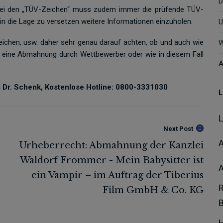
D
 Bei den „TÜV-Zeichen“ muss zudem immer die prüfende TÜV-
 die Lage zu versetzen weitere Informationen einzuholen.
U
zeichen, usw. daher sehr genau darauf achten, ob und auch wie
W
l eine Abmahnung durch Wettbewerber oder wie in diesem Fall
A
i Dr. Schenk, Kostenlose Hotline: 0800-3331030
L
Next Post
A
H