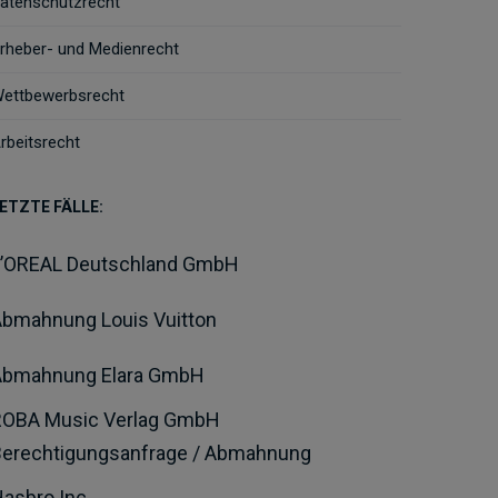
atenschutzrecht
rheber- und Medienrecht
ettbewerbsrecht
rbeitsrecht
ETZTE FÄLLE:
L’OREAL Deutschland GmbH
bmahnung Louis Vuitton
Abmahnung Elara GmbH
ROBA Music Verlag GmbH
Berechtigungsanfrage / Abmahnung
asbro Inc