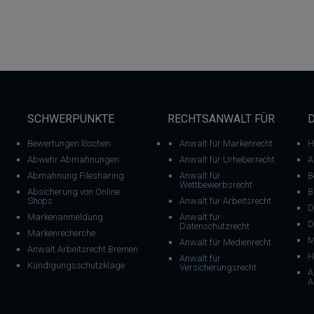
SCHWERPUNKTE
RECHTSANWALT FÜR
Bewertungen löschen
Anwalt für Markenrecht
H
Abwehr Abmahnungen
Anwalt für Urheberrecht
A
Abmahnung Filesharing
Anwalt für
B
Wettbewerbsrecht
Absicherung von Online
B
Shops
Anwalt für Arbeitsrecht
D
Markenanmeldung
Anwalt für
D
Datenschutzrecht
Markenrecherche
M
Anwalt für Medienrecht
Anwalt Arbeitsrecht Bremen
H
Anwalt für
Kündigungsschutzklage
Versicherungsrecht
A
A