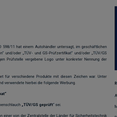
6 O 598/11 hat einem Autohändler untersagt, im geschäftlichen
“ und/oder „TÜV- und GS-Prüfzertifikat“ und/oder „TÜV/GS
igen Prüfstelle vergebene Logo unter konkreter Nennung der
et für verschiedene Produkte mit diesen Zeichen war. Unter
d verwendete hierbei die folgende Werbung.
R
kat“
A
mpenschlauch
„TÜV/GS geprüft
“ sei.
M
 einer von der Zentralstelle der Länder für Sicherheitstechnik