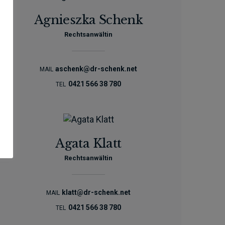
Agnieszka Schenk
Rechtsanwältin
aschenk@dr-schenk.net
MAIL
0421 566 38 780
TEL
Agata Klatt
Rechtsanwältin
klatt@dr-schenk.net
MAIL
0421 566 38 780
TEL