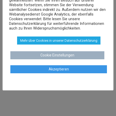
gewährleisten. Wenn Sie Ihren Besuch auf unserer
Website fortsetzen, stimmen Sie der Verwendung
sämtlicher Cookies indirekt zu. Außerdem nutzen wir den
sschenk@dr-schenk.net
EMAIL
Webanalysedienst Google Analytics, der ebenfalls
0421 566 38 780
TEL
Cookies verwendet. Bitte lesen Sie unsere
Datenschutzerklärung für weiterführende Informationen
auch zu Ihren Widerspruchsmöglichkeiten.
Mehr über Cookies in unserer Datenschutzerklärung
Agnieszka Schenk
Cookie Einstellungen
Rechtsanwältin
Akzeptieren
aschenk@dr-schenk.net
MAIL
0421 566 38 780
TEL
Agata Klatt