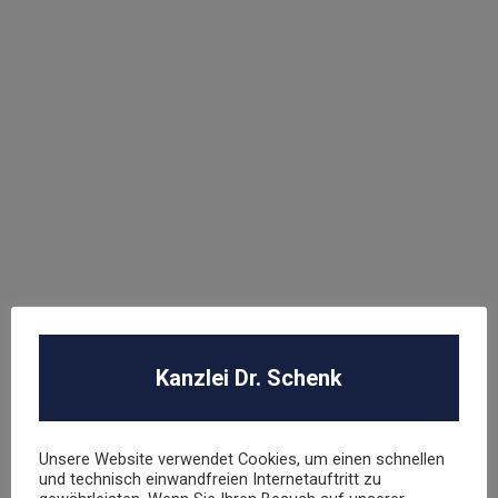
Abmahnung Elara GmbH
ROBA Music Verlag GmbH
Berechtigungsanfrage / Abmahnung
Hasbro Inc
UNSER TEAM
Kanzlei Dr. Schenk
Dr. Stephan Schenk
Rechtsanwalt und Fachanwalt für gewerblichen
Unsere Website verwendet Cookies, um einen schnellen
Rechtsschutz
und technisch einwandfreien Internetauftritt zu