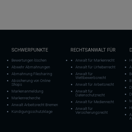
SCHWERPUNKTE
RECHTSANWALT FÜR
Bewertungen löschen
Anwalt für Markenrecht
H
Abwehr Abmahnungen
Anwalt für Urheberrecht
A
Abmahnung Filesharing
Anwalt für
B
Wettbewerbsrecht
Absicherung von Online
B
Shops
Anwalt für Arbeitsrecht
D
Markenanmeldung
Anwalt für
D
Datenschutzrecht
Markenrecherche
M
Anwalt für Medienrecht
Anwalt Arbeitsrecht Bremen
H
Anwalt für
Kündigungsschutzklage
Versicherungsrecht
A
A