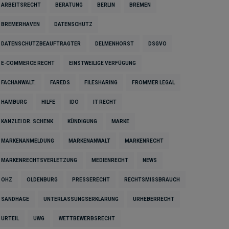
ARBEITSRECHT
BERATUNG
BERLIN
BREMEN
BREMERHAVEN
DATENSCHUTZ
DATENSCHUTZBEAUFTRAGTER
DELMENHORST
DSGVO
E-COMMERCE RECHT
EINSTWEILIGE VERFÜGUNG
FACHANWALT.
FAREDS
FILESHARING
FROMMER LEGAL
HAMBURG
HILFE
IDO
IT RECHT
KANZLEI DR. SCHENK
KÜNDIGUNG
MARKE
MARKENANMELDUNG
MARKENANWALT
MARKENRECHT
MARKENRECHTSVERLETZUNG
MEDIENRECHT
NEWS
OHZ
OLDENBURG
PRESSERECHT
RECHTSMISSBRAUCH
SANDHAGE
UNTERLASSUNGSERKLÄRUNG
URHEBERRECHT
URTEIL
UWG
WETTBEWERBSRECHT