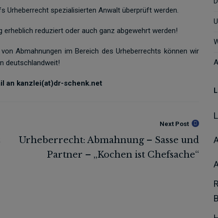
D
s Urheberrecht spezialisierten Anwalt überprüft werden.
U
 erheblich reduziert oder auch ganz abgewehrt werden!
W
hl von Abmahnungen im Bereich des Urheberrechts können wir
A
en deutschlandweit!
l an kanzlei(at)dr-schenk.net
L
Next Post
A
H