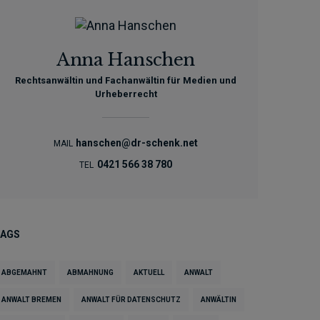
Anna Hanschen
Rechtsanwältin und Fachanwältin für Medien und
Urheberrecht
hanschen@dr-schenk.net
MAIL
0421 566 38 780
TEL
TAGS
ABGEMAHNT
ABMAHNUNG
AKTUELL
ANWALT
ANWALT BREMEN
ANWALT FÜR DATENSCHUTZ
ANWÄLTIN