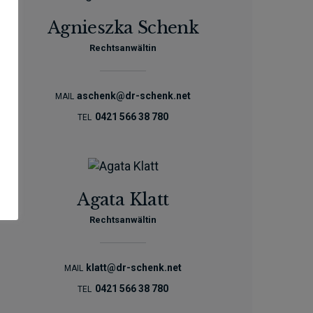
Agnieszka Schenk
Rechtsanwältin
aschenk@dr-schenk.net
MAIL
0421 566 38 780
TEL
Agata Klatt
Rechtsanwältin
klatt@dr-schenk.net
MAIL
0421 566 38 780
TEL