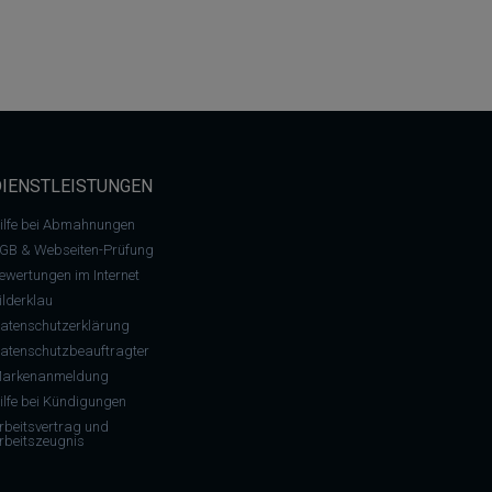
DIENSTLEISTUNGEN
ilfe bei Abmahnungen
GB & Webseiten-Prüfung
ewertungen im Internet
ilderklau
atenschutzerklärung
atenschutzbeauftragter
arkenanmeldung
ilfe bei Kündigungen
rbeitsvertrag und
rbeitszeugnis