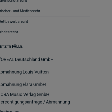
atenschutzrecht
rheber- und Medienrecht
ettbewerbsrecht
rbeitsrecht
ETZTE FÄLLE:
L’OREAL Deutschland GmbH
bmahnung Louis Vuitton
Abmahnung Elara GmbH
ROBA Music Verlag GmbH
Berechtigungsanfrage / Abmahnung
asbro Inc