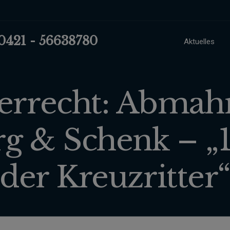
 0421 - 56638780
Aktuelles
errecht: Abmah
g & Schenk – „1
der Kreuzritter