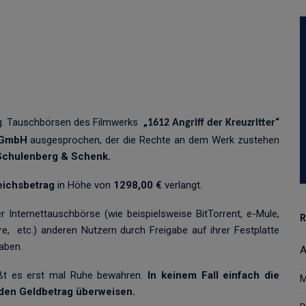
sog. Tauschbörsen des Filmwerks
„
“
1612 Angriff der Kreuzritter
 GmbH
ausgesprochen, der die Rechte an dem Werk zustehen
Schulenberg & Schenk
.
eichsbetrag
in Höhe von
1298,00 €
verlangt.
nternettauschbörse (wie beispielsweise BitTorrent, e-Mule,
R
e, etc.) anderen Nutzern durch Freigabe auf ihrer Festplatte
aben.
A
ßt es erst mal Ruhe bewahren.
In keinem Fall einfach die
M
den Geldbetrag überweisen.