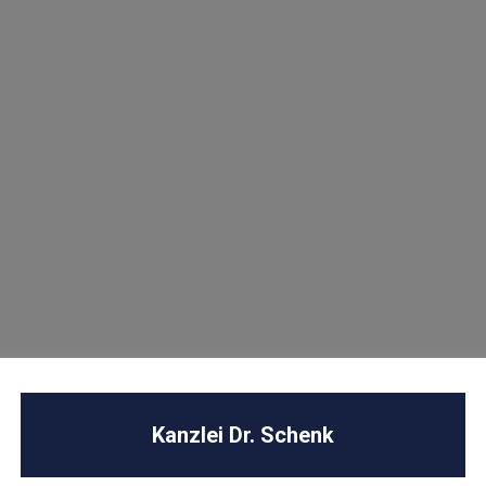
lich.
il an kanzlei@dr-schenk.net
U
Next Post
Kanzlei Dr. Schenk