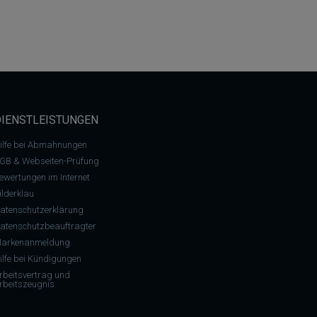
DIENSTLEISTUNGEN
ilfe bei Abmahnungen
GB & Webseiten-Prüfung
ewertungen im Internet
ilderklau
atenschutzerklärung
atenschutzbeauftragter
arkenanmeldung
ilfe bei Kündigungen
rbeitsvertrag und
rbeitszeugnis