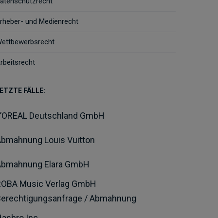
atenschutzrecht
rheber- und Medienrecht
ettbewerbsrecht
rbeitsrecht
ETZTE FÄLLE:
L’OREAL Deutschland GmbH
bmahnung Louis Vuitton
Abmahnung Elara GmbH
ROBA Music Verlag GmbH
Berechtigungsanfrage / Abmahnung
asbro Inc