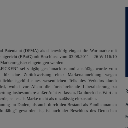
 Patentamt (DPMA) als sittenwidrig eingestufte Wortmarke mit
tgericht (BPatG) mit Beschluss vom 03.08.2011 – 26 W 116/10
 Markenregister eingetragen werden.
„FICKEN“ sei vulgär, geschmacklos und anstößig, wurde vom
zung für eine Zurückweisung einer Markenanmeldung wegen
ttlichkeitsgefühl eines wesentlichen Teils des Verkehrs durch
ird, wobei vor Allem die fortschreitende Liberalisierung zu
R
ertung insbesondere außer Acht zu lassen. Da durch das Wort an
rde, sei es als Marke nicht als unzulässig einzustufen.
A
hnung im Duden, als auch durch den Bestand als Familiennamen
lonfähig“ geworden ist, ist auch der Beschluss des Deutschen
M