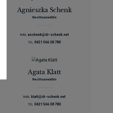
Agnieszka Schenk
Rechtsanwältin
aschenk@dr-schenk.net
MAIL
0421 566 38 780
TEL
Agata Klatt
Rechtsanwältin
klatt@dr-schenk.net
MAIL
0421 566 38 780
TEL