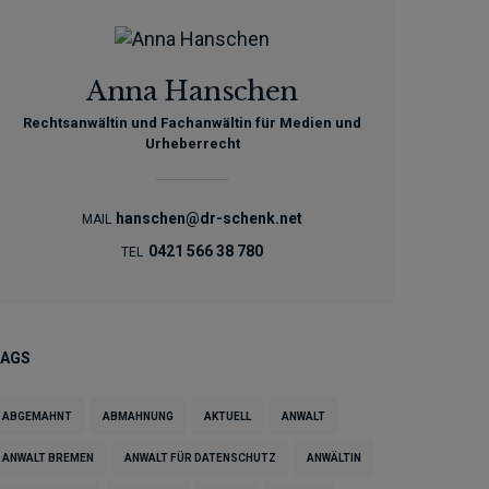
Anna Hanschen
Rechtsanwältin und Fachanwältin für Medien und
Urheberrecht
hanschen@dr-schenk.net
MAIL
0421 566 38 780
TEL
TAGS
ABGEMAHNT
ABMAHNUNG
AKTUELL
ANWALT
ANWALT BREMEN
ANWALT FÜR DATENSCHUTZ
ANWÄLTIN