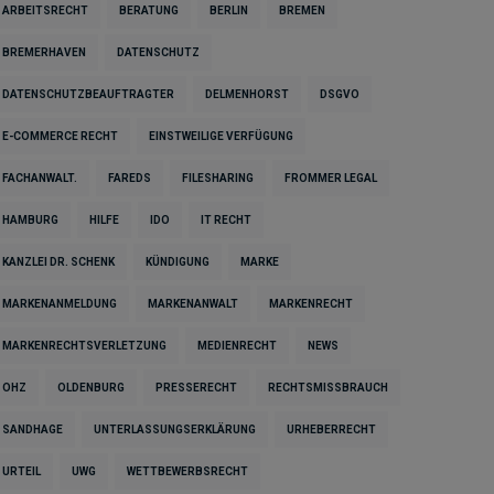
ARBEITSRECHT
BERATUNG
BERLIN
BREMEN
BREMERHAVEN
DATENSCHUTZ
DATENSCHUTZBEAUFTRAGTER
DELMENHORST
DSGVO
E-COMMERCE RECHT
EINSTWEILIGE VERFÜGUNG
FACHANWALT.
FAREDS
FILESHARING
FROMMER LEGAL
HAMBURG
HILFE
IDO
IT RECHT
KANZLEI DR. SCHENK
KÜNDIGUNG
MARKE
MARKENANMELDUNG
MARKENANWALT
MARKENRECHT
MARKENRECHTSVERLETZUNG
MEDIENRECHT
NEWS
OHZ
OLDENBURG
PRESSERECHT
RECHTSMISSBRAUCH
SANDHAGE
UNTERLASSUNGSERKLÄRUNG
URHEBERRECHT
URTEIL
UWG
WETTBEWERBSRECHT