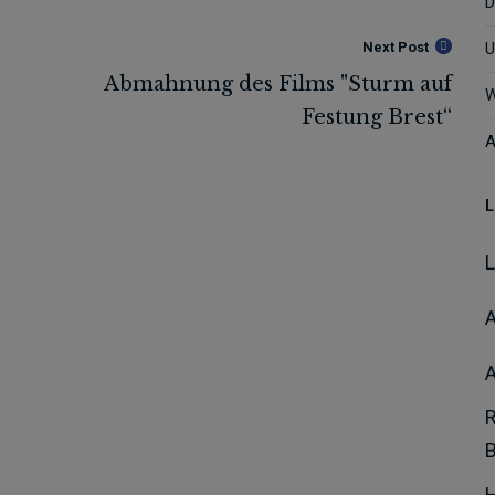
D
Next Post
U
W
A
L
A
H