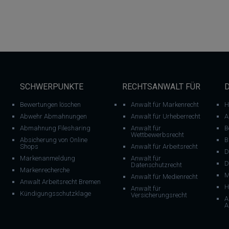
SCHWERPUNKTE
RECHTSANWALT FÜR
Bewertungen löschen
Anwalt für Markenrecht
H
Abwehr Abmahnungen
Anwalt für Urheberrecht
A
Abmahnung Filesharing
Anwalt für
B
Wettbewerbsrecht
Absicherung von Online
B
Shops
Anwalt für Arbeitsrecht
D
Markenanmeldung
Anwalt für
D
Datenschutzrecht
Markenrecherche
M
Anwalt für Medienrecht
Anwalt Arbeitsrecht Bremen
H
Anwalt für
Kündigungsschutzklage
Versicherungsrecht
A
A