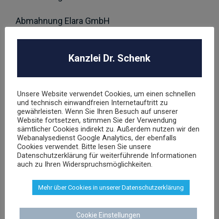
Abmahnung Elara GmbH
ROBA Music Verlag GmbH
Berechtigungsanfrage / Abmahnung
Kanzlei Dr. Schenk
Hasbro Inc
Unsere Website verwendet Cookies, um einen schnellen
und technisch einwandfreien Internetauftritt zu
gewährleisten. Wenn Sie Ihren Besuch auf unserer
UNSER TEAM
Website fortsetzen, stimmen Sie der Verwendung
sämtlicher Cookies indirekt zu. Außerdem nutzen wir den
Webanalysedienst Google Analytics, der ebenfalls
Cookies verwendet. Bitte lesen Sie unsere
Datenschutzerklärung für weiterführende Informationen
auch zu Ihren Widerspruchsmöglichkeiten.
Dr. Stephan Schenk
Mehr über Cookies in unserer Datenschutzerklärung
Rechtsanwalt und Fachanwalt für gewerblichen
Rechtsschutz
Cookie Einstellungen