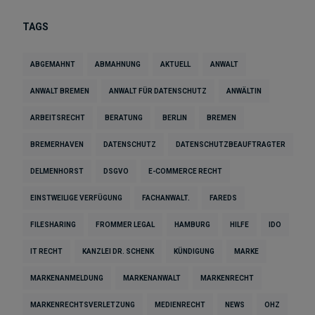
TAGS
ABGEMAHNT
ABMAHNUNG
AKTUELL
ANWALT
ANWALT BREMEN
ANWALT FÜR DATENSCHUTZ
ANWÄLTIN
ARBEITSRECHT
BERATUNG
BERLIN
BREMEN
BREMERHAVEN
DATENSCHUTZ
DATENSCHUTZBEAUFTRAGTER
DELMENHORST
DSGVO
E-COMMERCE RECHT
EINSTWEILIGE VERFÜGUNG
FACHANWALT.
FAREDS
FILESHARING
FROMMER LEGAL
HAMBURG
HILFE
IDO
IT RECHT
KANZLEI DR. SCHENK
KÜNDIGUNG
MARKE
MARKENANMELDUNG
MARKENANWALT
MARKENRECHT
MARKENRECHTSVERLETZUNG
MEDIENRECHT
NEWS
OHZ