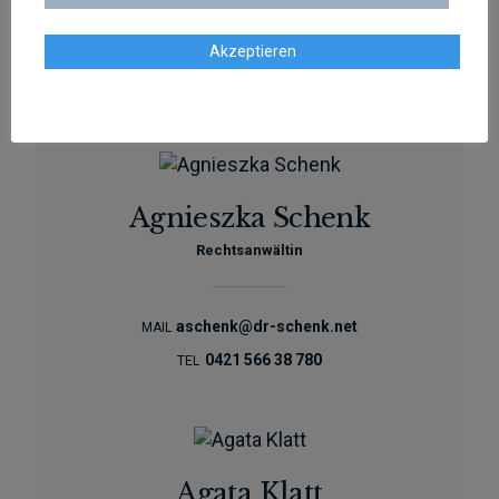
sschenk@dr-schenk.net
Akzeptieren
EMAIL
0421 566 38 780
TEL
Agnieszka Schenk
Rechtsanwältin
aschenk@dr-schenk.net
MAIL
0421 566 38 780
TEL
Agata Klatt