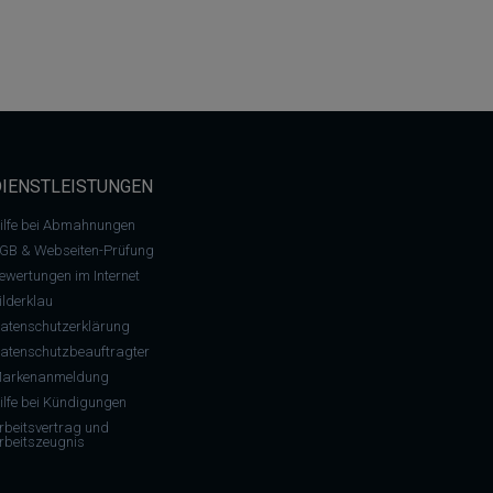
DIENSTLEISTUNGEN
ilfe bei Abmahnungen
GB & Webseiten-Prüfung
ewertungen im Internet
ilderklau
atenschutzerklärung
atenschutzbeauftragter
arkenanmeldung
ilfe bei Kündigungen
rbeitsvertrag und
rbeitszeugnis