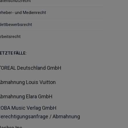
atenschutzrecht
rheber- und Medienrecht
ettbewerbsrecht
rbeitsrecht
ETZTE FÄLLE:
L’OREAL Deutschland GmbH
bmahnung Louis Vuitton
Abmahnung Elara GmbH
ROBA Music Verlag GmbH
Berechtigungsanfrage / Abmahnung
asbro Inc