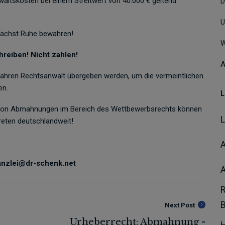
ltskosten bei einem Streitwert von 40.000 € geltend
D
U
unächst Ruhe bewahren!
W
hreiben! Nicht zahlen!
A
rfahren Rechtsanwalt übergeben werden, um die vermeintlichen
en.
L
hl von Abmahnungen im Bereich des Wettbewerbsrechts können
reten deutschlandweit!
A
kanzlei@dr-schenk.net
Next Post
H