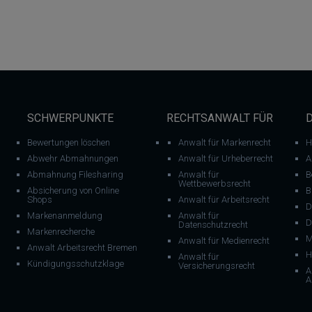
SCHWERPUNKTE
RECHTSANWALT FÜR
Bewertungen löschen
Anwalt für Markenrecht
H
Abwehr Abmahnungen
Anwalt für Urheberrecht
A
Abmahnung Filesharing
Anwalt für
B
Wettbewerbsrecht
Absicherung von Online
B
Shops
Anwalt für Arbeitsrecht
D
Markenanmeldung
Anwalt für
D
Datenschutzrecht
Markenrecherche
M
Anwalt für Medienrecht
Anwalt Arbeitsrecht Bremen
H
Anwalt für
Kündigungsschutzklage
Versicherungsrecht
A
A