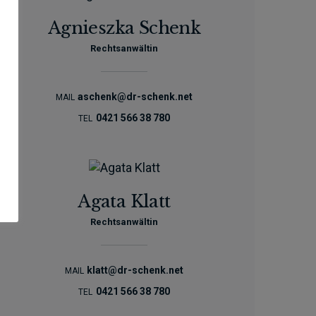
Agnieszka Schenk
Rechtsanwältin
aschenk@dr-schenk.net
MAIL
0421 566 38 780
TEL
Agata Klatt
Rechtsanwältin
klatt@dr-schenk.net
MAIL
0421 566 38 780
TEL