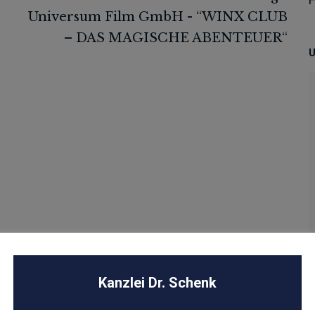
U
Kanzlei Dr. Schenk