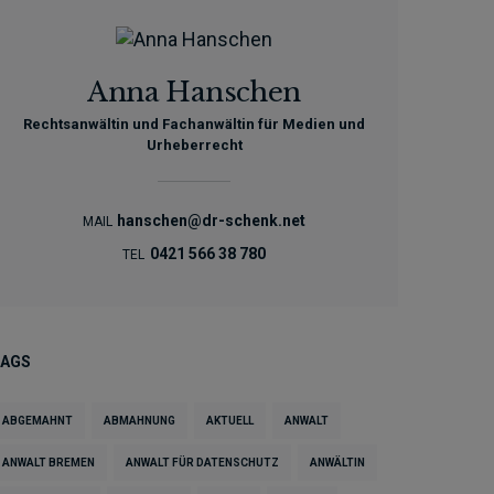
Anna Hanschen
Rechtsanwältin und Fachanwältin für Medien und
Urheberrecht
hanschen@dr-schenk.net
MAIL
0421 566 38 780
TEL
TAGS
ABGEMAHNT
ABMAHNUNG
AKTUELL
ANWALT
ANWALT BREMEN
ANWALT FÜR DATENSCHUTZ
ANWÄLTIN