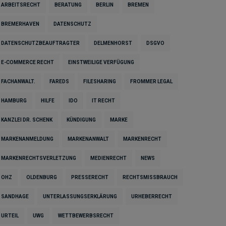
ARBEITSRECHT
BERATUNG
BERLIN
BREMEN
BREMERHAVEN
DATENSCHUTZ
DATENSCHUTZBEAUFTRAGTER
DELMENHORST
DSGVO
E-COMMERCE RECHT
EINSTWEILIGE VERFÜGUNG
FACHANWALT.
FAREDS
FILESHARING
FROMMER LEGAL
HAMBURG
HILFE
IDO
IT RECHT
KANZLEI DR. SCHENK
KÜNDIGUNG
MARKE
MARKENANMELDUNG
MARKENANWALT
MARKENRECHT
MARKENRECHTSVERLETZUNG
MEDIENRECHT
NEWS
OHZ
OLDENBURG
PRESSERECHT
RECHTSMISSBRAUCH
SANDHAGE
UNTERLASSUNGSERKLÄRUNG
URHEBERRECHT
URTEIL
UWG
WETTBEWERBSRECHT