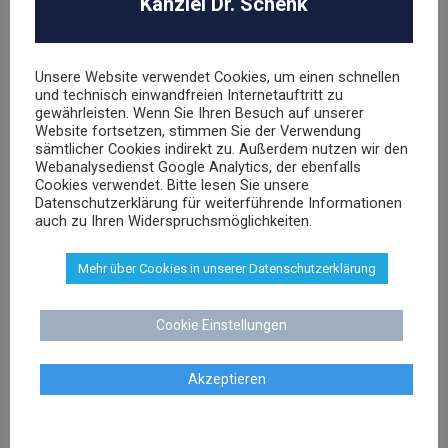
Kanzlei Dr. Schenk
Unsere Website verwendet Cookies, um einen schnellen
und technisch einwandfreien Internetauftritt zu
gewährleisten. Wenn Sie Ihren Besuch auf unserer
Website fortsetzen, stimmen Sie der Verwendung
Dr. Stephan Schenk
sämtlicher Cookies indirekt zu. Außerdem nutzen wir den
Webanalysedienst Google Analytics, der ebenfalls
Rechtsanwalt und Fachanwalt für gewerblichen
Cookies verwendet. Bitte lesen Sie unsere
Rechtsschutz
Datenschutzerklärung für weiterführende Informationen
auch zu Ihren Widerspruchsmöglichkeiten.
sschenk@dr-schenk.net
EMAIL
Mehr über Cookies in unserer Datenschutzerklärung
0421 566 38 780
TEL
Cookie Einstellungen
Akzeptieren
Agnieszka Schenk
Rechtsanwältin