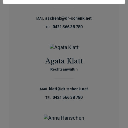
aschenk@dr-schenk.net
MAIL
0421 566 38 780
TEL
Agata Klatt
Rechtsanwältin
klatt@dr-schenk.net
MAIL
0421 566 38 780
TEL