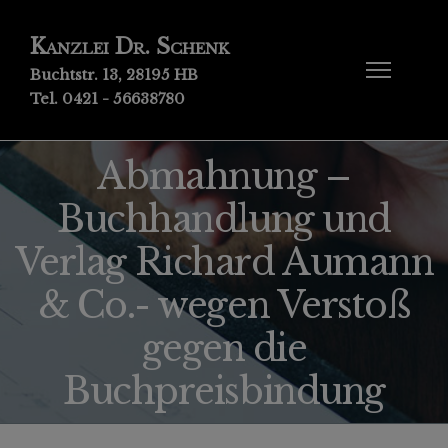
Kanzlei Dr. Schenk
Buchtstr. 13, 28195 HB
Tel. 0421 - 56638780
Abmahnung –
Buchhandlung und
Verlag Richard Aumann
& Co.- wegen Verstoß
gegen die
Buchpreisbindung