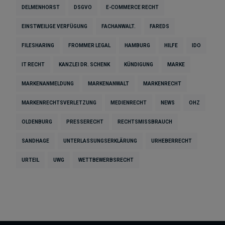
DELMENHORST
DSGVO
E-COMMERCE RECHT
EINSTWEILIGE VERFÜGUNG
FACHANWALT.
FAREDS
FILESHARING
FROMMER LEGAL
HAMBURG
HILFE
IDO
IT RECHT
KANZLEI DR. SCHENK
KÜNDIGUNG
MARKE
MARKENANMELDUNG
MARKENANWALT
MARKENRECHT
MARKENRECHTSVERLETZUNG
MEDIENRECHT
NEWS
OHZ
OLDENBURG
PRESSERECHT
RECHTSMISSBRAUCH
SANDHAGE
UNTERLASSUNGSERKLÄRUNG
URHEBERRECHT
URTEIL
UWG
WETTBEWERBSRECHT