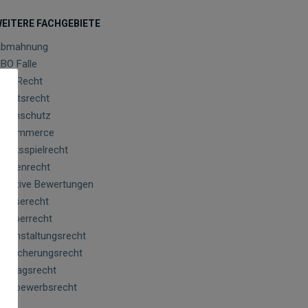
EITERE FACHGEBIETE
bmahnung
BO Falle
GB Recht
rbeitsrecht
atenschutz
-Commerce
lücksspielrecht
arkenrecht
egative Bewertungen
resserecht
rheberrecht
eranstaltungsrecht
ersicherungsrecht
ertragsrecht
ettbewerbsrecht