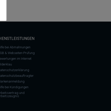
DIENSTLEISTUNGEN
ilfe bei Abmahnungen
GB & Webseiten-Prüfung
ewertungen im Internet
ilderklau
atenschutzerklärung
atenschutzbeauftragter
arkenanmeldung
ilfe bei Kündigungen
rbeitsvertrag und
rbeitszeugnis
aucherschlichtungsstelle“ heißt jetzt „Universalschlichtungsstelle“