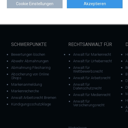
Cookie Einstellungen
Akzeptieren
SCHWERPUNKTE
RECHTSANWALT FÜR
Bewertungen löschen
Anwalt für Markenrecht
H
Abwehr Abmahnungen
Anwalt für Urheberrecht
A
Abmahnung Filesharing
Anwalt für
B
Wettbewerbsrecht
Absicherung von Online
B
Shops
Anwalt für Arbeitsrecht
D
Markenanmeldung
Anwalt für
D
Datenschutzrecht
Markenrecherche
M
Anwalt für Medienrecht
Anwalt Arbeitsrecht Bremen
H
Anwalt für
Kündigungsschutzklage
Versicherungsrecht
A
A
: E-Commerce Recht: Verbr
Weiterlesen