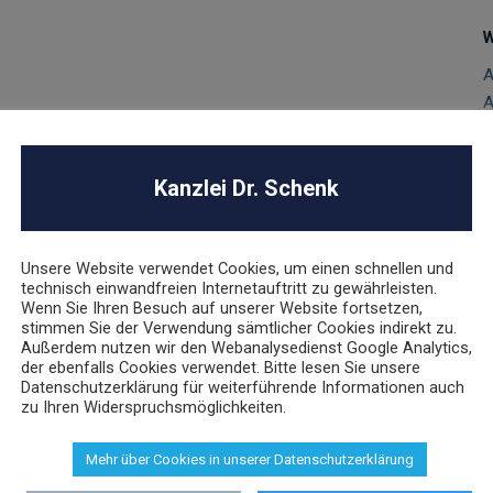
W
A
A
A
A
Kanzlei Dr. Schenk
D
E
G
M
Unsere Website verwendet Cookies, um einen schnellen und
technisch einwandfreien Internetauftritt zu gewährleisten.
n
Wenn Sie Ihren Besuch auf unserer Website fortsetzen,
P
stimmen Sie der Verwendung sämtlicher Cookies indirekt zu.
Außerdem nutzen wir den Webanalysedienst Google Analytics,
U
der ebenfalls Cookies verwendet. Bitte lesen Sie unsere
V
Datenschutzerklärung für weiterführende Informationen auch
V
zu Ihren Widerspruchsmöglichkeiten.
V
W
Mehr über Cookies in unserer Datenschutzerklärung