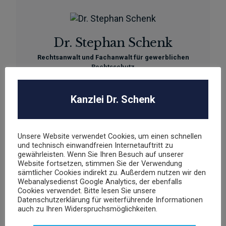
Dr. Stephan Schenk
Rechtsanwalt und Fachanwalt für gewerblichen
Rechtsschutz
Kanzlei Dr. Schenk
sschenk@dr-schenk.net
EMAIL
0421 566 38 780
TEL
Unsere Website verwendet Cookies, um einen schnellen
und technisch einwandfreien Internetauftritt zu
gewährleisten. Wenn Sie Ihren Besuch auf unserer
Website fortsetzen, stimmen Sie der Verwendung
sämtlicher Cookies indirekt zu. Außerdem nutzen wir den
Agnieszka Schenk
Webanalysedienst Google Analytics, der ebenfalls
Cookies verwendet. Bitte lesen Sie unsere
Rechtsanwältin
Datenschutzerklärung für weiterführende Informationen
auch zu Ihren Widerspruchsmöglichkeiten.