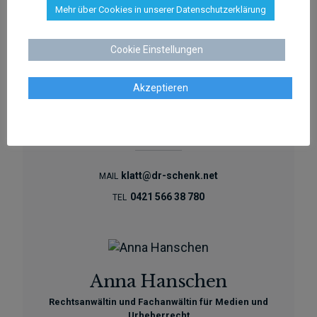
aschenk@dr-schenk.net
MAIL
Mehr über Cookies in unserer Datenschutzerklärung
0421 566 38 780
TEL
Cookie Einstellungen
Akzeptieren
Agata Klatt
Rechtsanwältin
klatt@dr-schenk.net
MAIL
0421 566 38 780
TEL
Anna Hanschen
Rechtsanwältin und Fachanwältin für Medien und
Urheberrecht