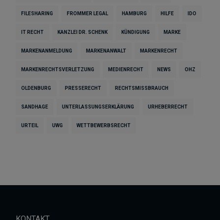
FILESHARING
FROMMER LEGAL
HAMBURG
HILFE
IDO
IT RECHT
KANZLEI DR. SCHENK
KÜNDIGUNG
MARKE
MARKENANMELDUNG
MARKENANWALT
MARKENRECHT
MARKENRECHTSVERLETZUNG
MEDIENRECHT
NEWS
OHZ
OLDENBURG
PRESSERECHT
RECHTSMISSBRAUCH
SANDHAGE
UNTERLASSUNGSERKLÄRUNG
URHEBERRECHT
URTEIL
UWG
WETTBEWERBSRECHT
KONTAKT