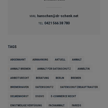
hanschen@dr-schenk.net
MAIL
0421 566 38 780
TEL
TAGS
ABGEMAHNT
ABMAHNUNG
AKTUELL
ANWALT
ANWALT BREMEN
ANWALT FÜR DATENSCHUTZ
ANWÄLTIN
ARBEITSRECHT
BERATUNG
BERLIN
BREMEN
BREMERHAVEN
DATENSCHUTZ
DATENSCHUTZBEAUFTRAGTER
DELMENHORST
DSGVO
E-COMMERCE RECHT
EINSTWEILIGE VERFÜGUNG
FACHANWALT.
FAREDS