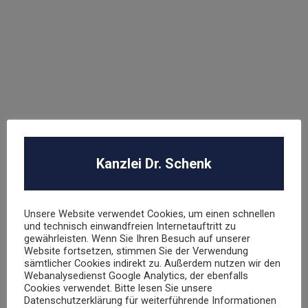
Wettbewerbsrecht
Arbeitsrecht
LETZTE FÄLLE:
L’OREAL Deutschland GmbH
Abmahnung Louis Vuitton
Kanzlei Dr. Schenk
Abmahnung Elara GmbH
Unsere Website verwendet Cookies, um einen schnellen
ROBA Music Verlag GmbH
und technisch einwandfreien Internetauftritt zu
gewährleisten. Wenn Sie Ihren Besuch auf unserer
Berechtigungsanfrage / Abmahnung
Website fortsetzen, stimmen Sie der Verwendung
sämtlicher Cookies indirekt zu. Außerdem nutzen wir den
Hasbro Inc
Webanalysedienst Google Analytics, der ebenfalls
Cookies verwendet. Bitte lesen Sie unsere
Datenschutzerklärung für weiterführende Informationen