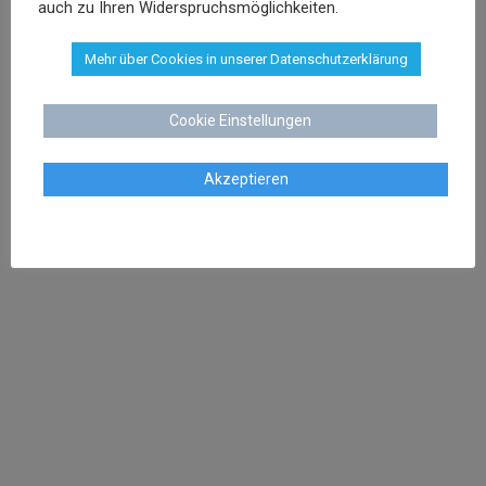
auch zu Ihren Widerspruchsmöglichkeiten.
UNSER TEAM
Mehr über Cookies in unserer Datenschutzerklärung
Cookie Einstellungen
Dr. Stephan Schenk
Akzeptieren
Rechtsanwalt und Fachanwalt für gewerblichen
Rechtsschutz
sschenk@dr-schenk.net
EMAIL
0421 566 38 780
TEL
Agnieszka Schenk