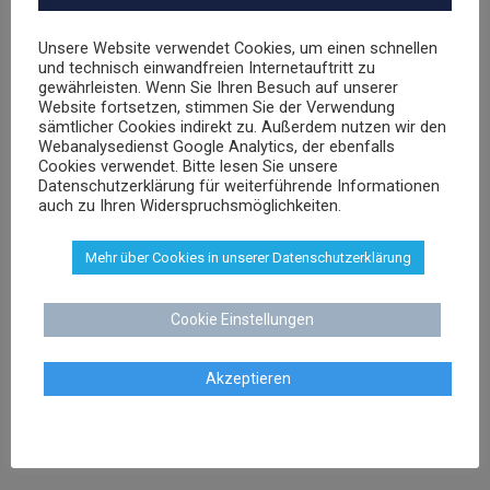
Unsere Website verwendet Cookies, um einen schnellen
und technisch einwandfreien Internetauftritt zu
Dr. Stephan Schenk
gewährleisten. Wenn Sie Ihren Besuch auf unserer
Website fortsetzen, stimmen Sie der Verwendung
Rechtsanwalt und Fachanwalt für gewerblichen
sämtlicher Cookies indirekt zu. Außerdem nutzen wir den
Rechtsschutz
Webanalysedienst Google Analytics, der ebenfalls
Cookies verwendet. Bitte lesen Sie unsere
Datenschutzerklärung für weiterführende Informationen
auch zu Ihren Widerspruchsmöglichkeiten.
sschenk@dr-schenk.net
EMAIL
0421 566 38 780
TEL
Mehr über Cookies in unserer Datenschutzerklärung
Cookie Einstellungen
Agnieszka Schenk
Akzeptieren
Rechtsanwältin
aschenk@dr-schenk.net
MAIL