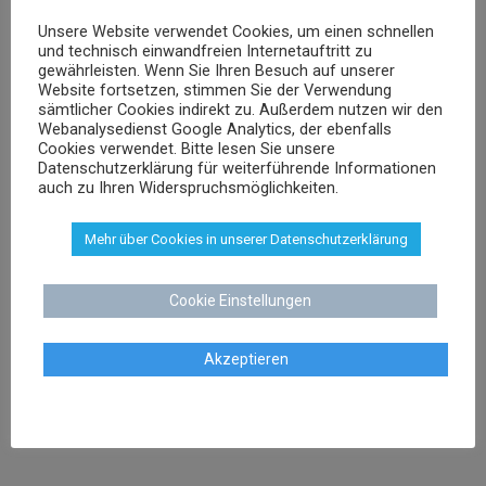
Unsere Website verwendet Cookies, um einen schnellen
Dr. Stephan Schenk
und technisch einwandfreien Internetauftritt zu
gewährleisten. Wenn Sie Ihren Besuch auf unserer
Rechtsanwalt und Fachanwalt für gewerblichen
Website fortsetzen, stimmen Sie der Verwendung
Rechtsschutz
sämtlicher Cookies indirekt zu. Außerdem nutzen wir den
Webanalysedienst Google Analytics, der ebenfalls
Cookies verwendet. Bitte lesen Sie unsere
Datenschutzerklärung für weiterführende Informationen
sschenk@dr-schenk.net
EMAIL
auch zu Ihren Widerspruchsmöglichkeiten.
0421 566 38 780
TEL
Mehr über Cookies in unserer Datenschutzerklärung
Cookie Einstellungen
Agnieszka Schenk
Akzeptieren
Rechtsanwältin
aschenk@dr-schenk.net
MAIL
0421 566 38 780
TEL