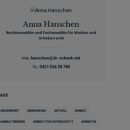
Anna Hanschen
Rechtsanwältin und Fachanwältin für Medien und
Urheberrecht
hanschen@dr-schenk.net
MAIL
0421 566 38 780
TEL
TAGS
ABGEMAHNT
ABMAHNUNG
AKTUELL
ANWALT
ANWALT BREMEN
ANWALT FÜR DATENSCHUTZ
ANWÄLTIN