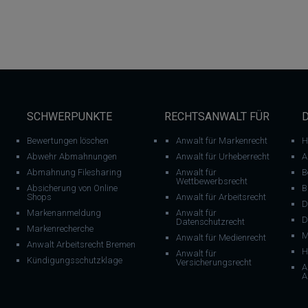
SCHWERPUNKTE
RECHTSANWALT FÜR
Bewertungen löschen
Anwalt für Markenrecht
H
Abwehr Abmahnungen
Anwalt für Urheberrecht
A
Abmahnung Filesharing
Anwalt für
B
Wettbewerbsrecht
Absicherung von Online
B
Shops
Anwalt für Arbeitsrecht
D
Markenanmeldung
Anwalt für
D
Datenschutzrecht
Markenrecherche
M
Anwalt für Medienrecht
Anwalt Arbeitsrecht Bremen
H
Anwalt für
Kündigungsschutzklage
Versicherungsrecht
A
A