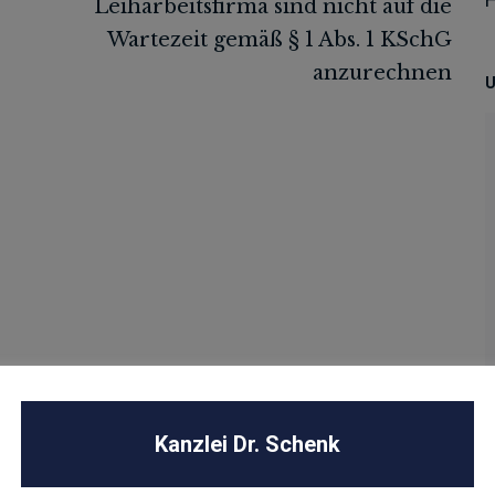
U
Kanzlei Dr. Schenk