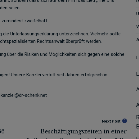
ahnt, sondern dass sich auf dem Film das Lied „The D is
D
den seien.
U
t zumindest zweifelhaft.
W
ng die Unterlassungserklärung unterzeichnen. Vielmehr sollte
A
htspezialisierten Rechtsanwalt überprüft werden.
ung über die Risiken und Möglichkeiten sich gegen eine solche
L
n! Unsere Kanzlei vertritt seit Jahren erfolgreich in
A
 kanzlei@dr-schenk.net
Next Post
H