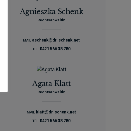
Agnieszka Schenk
Rechtsanwältin
aschenk@dr-schenk.net
MAIL
0421 566 38 780
TEL
Agata Klatt
Rechtsanwältin
klatt@dr-schenk.net
MAIL
0421 566 38 780
TEL