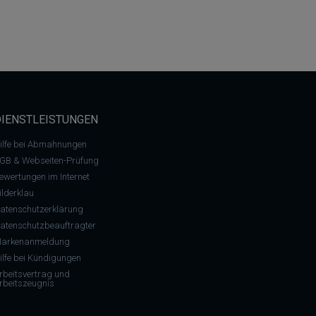
DIENSTLEISTUNGEN
ilfe bei Abmahnungen
GB & Webseiten-Prüfung
ewertungen im Internet
ilderklau
atenschutzerklärung
atenschutzbeauftragter
arkenanmeldung
ilfe bei Kündigungen
rbeitsvertrag und
rbeitszeugnis