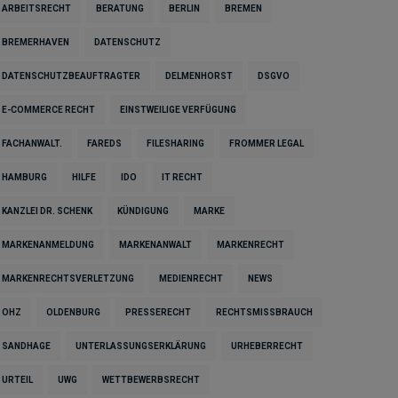
ARBEITSRECHT
BERATUNG
BERLIN
BREMEN
BREMERHAVEN
DATENSCHUTZ
DATENSCHUTZBEAUFTRAGTER
DELMENHORST
DSGVO
E-COMMERCE RECHT
EINSTWEILIGE VERFÜGUNG
FACHANWALT.
FAREDS
FILESHARING
FROMMER LEGAL
HAMBURG
HILFE
IDO
IT RECHT
KANZLEI DR. SCHENK
KÜNDIGUNG
MARKE
MARKENANMELDUNG
MARKENANWALT
MARKENRECHT
MARKENRECHTSVERLETZUNG
MEDIENRECHT
NEWS
OHZ
OLDENBURG
PRESSERECHT
RECHTSMISSBRAUCH
SANDHAGE
UNTERLASSUNGSERKLÄRUNG
URHEBERRECHT
URTEIL
UWG
WETTBEWERBSRECHT