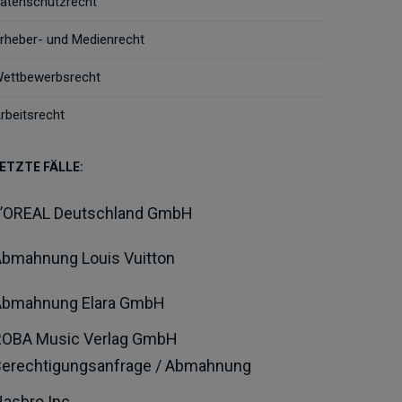
atenschutzrecht
rheber- und Medienrecht
ettbewerbsrecht
rbeitsrecht
ETZTE FÄLLE:
L’OREAL Deutschland GmbH
bmahnung Louis Vuitton
Abmahnung Elara GmbH
ROBA Music Verlag GmbH
Berechtigungsanfrage / Abmahnung
asbro Inc