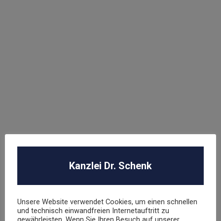
Abmahnung Elara GmbH
ROBA Music Verlag GmbH
Berechtigungsanfrage / Abmahnung
Hasbro Inc
UNSER TEAM
Kanzlei Dr. Schenk
Dr. Stephan Schenk
Rechtsanwalt und Fachanwalt für gewerblichen
Unsere Website verwendet Cookies, um einen schnellen
Rechtsschutz
und technisch einwandfreien Internetauftritt zu
gewährleisten. Wenn Sie Ihren Besuch auf unserer