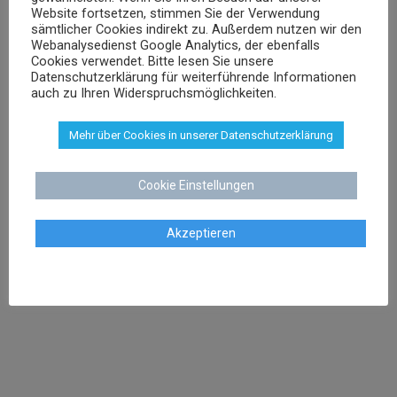
Website fortsetzen, stimmen Sie der Verwendung
sschenk@dr-schenk.net
sämtlicher Cookies indirekt zu. Außerdem nutzen wir den
EMAIL
Webanalysedienst Google Analytics, der ebenfalls
0421 566 38 780
TEL
Cookies verwendet. Bitte lesen Sie unsere
Datenschutzerklärung für weiterführende Informationen
auch zu Ihren Widerspruchsmöglichkeiten.
Mehr über Cookies in unserer Datenschutzerklärung
Agnieszka Schenk
Cookie Einstellungen
Rechtsanwältin
Akzeptieren
aschenk@dr-schenk.net
MAIL
0421 566 38 780
TEL
Agata Klatt