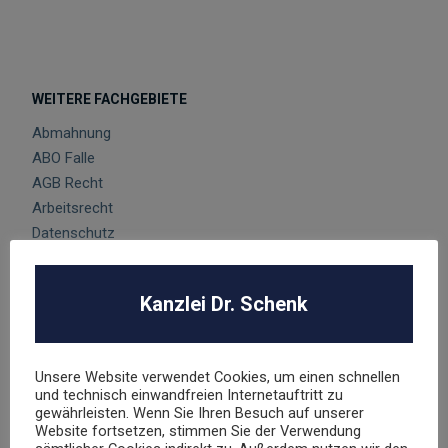
WEITERE FACHGEBIETE
Abmahnung
ABO Falle
AGB Recht
Arbeitsrecht
Datenschutz
E-Commerce
Glücksspielrecht
Kanzlei Dr. Schenk
Markenrecht
negative Bewertungen
Presserecht
Unsere Website verwendet Cookies, um einen schnellen
Urheberrecht
und technisch einwandfreien Internetauftritt zu
Veranstaltungsrecht
gewährleisten. Wenn Sie Ihren Besuch auf unserer
Website fortsetzen, stimmen Sie der Verwendung
Versicherungsrecht