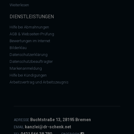
: OLG Köln: Der Datentransfer an Google USA nach wie vor da
Weiterlesen
DIENSTLEISTUNGEN
Hilfe bei Abmahnungen
AGB & Webseiten-Prüfung
Bewertungen im Internet
Bilderklau
Datenschutzerklärung
Datenschutzbeauftragter
Markenanmeldung
Hilfe bei Kündigungen
Arbeitsvertrag und Arbeitszeugnis
Buchtstraße 13, 28195 Bremen
ADRESSE
kanzlei@dr-schenk.net
EMAIL