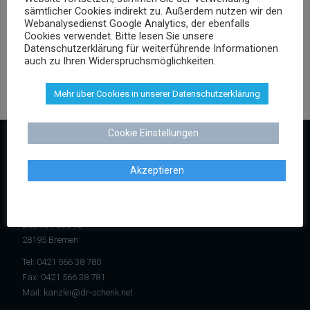
Versicherungsrecht
sämtlicher Cookies indirekt zu. Außerdem nutzen wir den
Webanalysedienst Google Analytics, der ebenfalls
Vertragsrecht
Cookies verwendet. Bitte lesen Sie unsere
Wettbewerbsrecht
Datenschutzerklärung für weiterführende Informationen
auch zu Ihren Widerspruchsmöglichkeiten.
Mehr über Cookies in unserer Datenschutzerklärung
Cookie Einstellungen
KONTAKT
Akzeptieren
Kanzlei Dr. Schenk
Rechtsanwalt Dr. Stephan Schenk
Buchtstraße 13
28195 Bremen
Tel:
0421 566 38 780
Fax: 0421 566 38 781
Mail:
kanzlei@dr-schenk.net