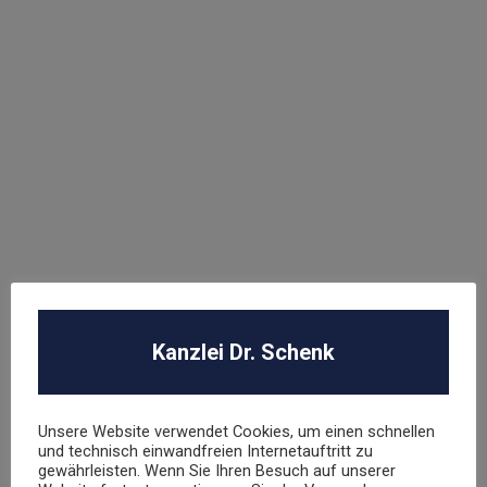
Abmahnung Elara GmbH
ROBA Music Verlag GmbH
Berechtigungsanfrage / Abmahnung
Hasbro Inc
UNSER TEAM
Kanzlei Dr. Schenk
Dr. Stephan Schenk
Rechtsanwalt und Fachanwalt für gewerblichen
Rechtsschutz
Unsere Website verwendet Cookies, um einen schnellen
und technisch einwandfreien Internetauftritt zu
gewährleisten. Wenn Sie Ihren Besuch auf unserer