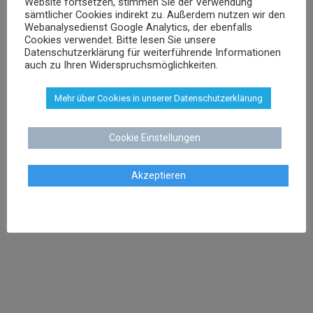
Website fortsetzen, stimmen Sie der Verwendung
sschenk@dr-schenk.net
EMAIL
sämtlicher Cookies indirekt zu. Außerdem nutzen wir den
0421 566 38 780
Webanalysedienst Google Analytics, der ebenfalls
TEL
Cookies verwendet. Bitte lesen Sie unsere
Datenschutzerklärung für weiterführende Informationen
auch zu Ihren Widerspruchsmöglichkeiten.
Mehr über Cookies in unserer Datenschutzerklärung
Agnieszka Schenk
Rechtsanwältin
Cookie Einstellungen
Akzeptieren
aschenk@dr-schenk.net
MAIL
0421 566 38 780
TEL
Agata Klatt
Rechtsanwältin