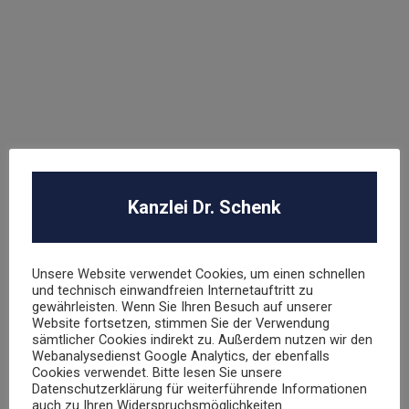
Dr. Stephan Schenk
Rechtsanwalt und Fachanwalt für gewerblichen
Rechtsschutz
Kanzlei Dr. Schenk
sschenk@dr-schenk.net
EMAIL
0421 566 38 780
TEL
Unsere Website verwendet Cookies, um einen schnellen
und technisch einwandfreien Internetauftritt zu
gewährleisten. Wenn Sie Ihren Besuch auf unserer
Website fortsetzen, stimmen Sie der Verwendung
sämtlicher Cookies indirekt zu. Außerdem nutzen wir den
Webanalysedienst Google Analytics, der ebenfalls
Agnieszka Schenk
Cookies verwendet. Bitte lesen Sie unsere
Datenschutzerklärung für weiterführende Informationen
Rechtsanwältin
auch zu Ihren Widerspruchsmöglichkeiten.