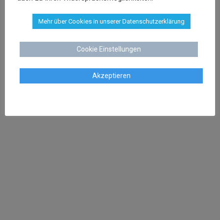
Mehr über Cookies in unserer Datenschutzerklärung
aschenk@dr-schenk.net
MAIL
0421 566 38 780
TEL
Cookie Einstellungen
Akzeptieren
Agata Klatt
Rechtsanwältin
klatt@dr-schenk.net
MAIL
0421 566 38 780
TEL