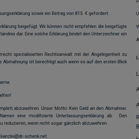
D
ungserklärung sowie ein Betrag von 815 € gefordert.
U
rklärung beigefügt. Wir können nicht empfehlen die beigefügte
W
ständnis dar. Eine solche Erklärung bindet den Unterzeichner ein
A
errecht spezialisierten Rechtsanwalt mit der Angelegenheit zu
L
de Abmahnung ist berechtigt auch wenn es auf den ersten Blick
erne.
A
elfen!
plett abzuwehren. Unser Motto: Kein Geld an den Abmahner.
Namen eine modifizierte Unterlassungserklärung ab. Den
 reduzieren, wenn nicht sogar gänzlich abzuwehren.
 kanzlei@dr-schenk.net
H