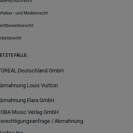
atenschutzrecht
rheber- und Medienrecht
ettbewerbsrecht
rbeitsrecht
ETZTE FÄLLE:
L’OREAL Deutschland GmbH
bmahnung Louis Vuitton
Abmahnung Elara GmbH
ROBA Music Verlag GmbH
Berechtigungsanfrage / Abmahnung
asbro Inc