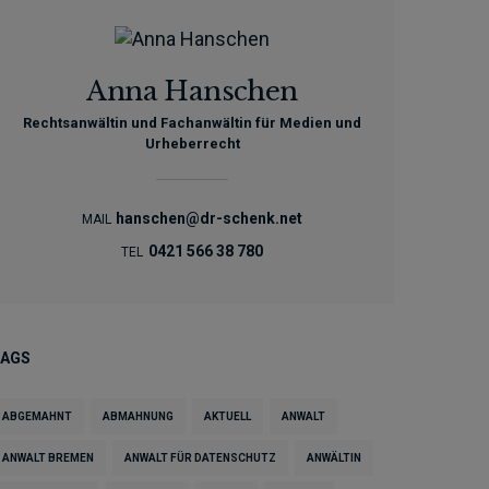
Anna Hanschen
Rechtsanwältin und Fachanwältin für Medien und
Urheberrecht
hanschen@dr-schenk.net
MAIL
0421 566 38 780
TEL
TAGS
ABGEMAHNT
ABMAHNUNG
AKTUELL
ANWALT
ANWALT BREMEN
ANWALT FÜR DATENSCHUTZ
ANWÄLTIN