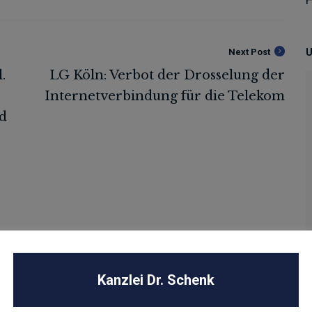
Next Post
U
Kanzlei Dr. Schenk