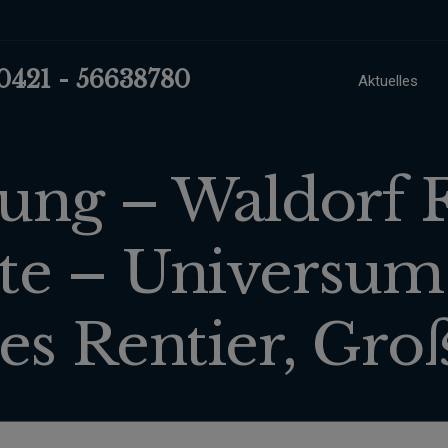
 0421 - 56638780
Aktuelles
ng – Waldorf
te – Universum
nes Rentier, Gro