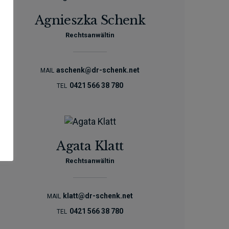
Agnieszka Schenk
Rechtsanwältin
aschenk@dr-schenk.net
MAIL
0421 566 38 780
TEL
Agata Klatt
Rechtsanwältin
klatt@dr-schenk.net
MAIL
0421 566 38 780
TEL