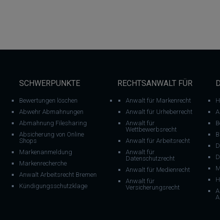
SCHWERPUNKTE
RECHTSANWALT FÜR
Bewertungen löschen
Anwalt für Markenrecht
H
Abwehr Abmahnungen
Anwalt für Urheberrecht
A
Abmahnung Filesharing
Anwalt für
B
Wettbewerbsrecht
Absicherung von Online
B
Shops
Anwalt für Arbeitsrecht
D
Markenanmeldung
Anwalt für
D
Datenschutzrecht
Markenrecherche
M
Anwalt für Medienrecht
Anwalt Arbeitsrecht Bremen
H
Anwalt für
Kündigungsschutzklage
Versicherungsrecht
A
A