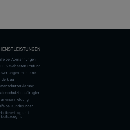
DIENSTLEISTUNGEN
ilfe bei Abmahnungen
GB & Webseiten-Prüfung
ewertungen im Internet
ilderklau
atenschutzerklärung
atenschutzbeauftragter
arkenanmeldung
ilfe bei Kündigungen
rbeitsvertrag und
rbeitszeugnis