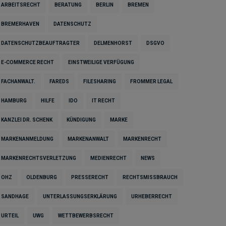
ARBEITSRECHT
BERATUNG
BERLIN
BREMEN
BREMERHAVEN
DATENSCHUTZ
DATENSCHUTZBEAUFTRAGTER
DELMENHORST
DSGVO
E-COMMERCE RECHT
EINSTWEILIGE VERFÜGUNG
FACHANWALT.
FAREDS
FILESHARING
FROMMER LEGAL
HAMBURG
HILFE
IDO
IT RECHT
KANZLEI DR. SCHENK
KÜNDIGUNG
MARKE
MARKENANMELDUNG
MARKENANWALT
MARKENRECHT
MARKENRECHTSVERLETZUNG
MEDIENRECHT
NEWS
OHZ
OLDENBURG
PRESSERECHT
RECHTSMISSBRAUCH
SANDHAGE
UNTERLASSUNGSERKLÄRUNG
URHEBERRECHT
URTEIL
UWG
WETTBEWERBSRECHT