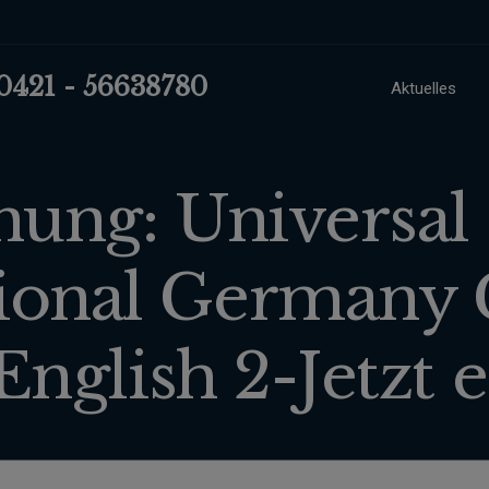
 0421 - 56638780
Aktuelles
ng: Universal 
tional German
nglish 2-Jetzt e