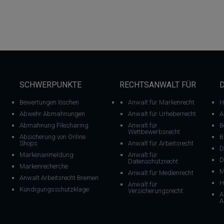
SCHWERPUNKTE
RECHTSANWALT FÜR
Bewertungen löschen
Anwalt für Markenrecht
H
Abwehr Abmahnungen
Anwalt für Urheberrecht
A
Abmahnung Filesharing
Anwalt für
B
Wettbewerbsrecht
Absicherung von Online
B
Shops
Anwalt für Arbeitsrecht
D
Markenanmeldung
Anwalt für
D
Datenschutzrecht
Markenrecherche
M
Anwalt für Medienrecht
Anwalt Arbeitsrecht Bremen
H
Anwalt für
Kündigungsschutzklage
Versicherungsrecht
A
A