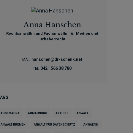
Anna Hanschen
Rechtsanwältin und Fachanwältin für Medien und
Urheberrecht
hanschen@dr-schenk.net
MAIL
0421 566 38 780
TEL
TAGS
ABGEMAHNT
ABMAHNUNG
AKTUELL
ANWALT
ANWALT BREMEN
ANWALT FÜR DATENSCHUTZ
ANWÄLTIN