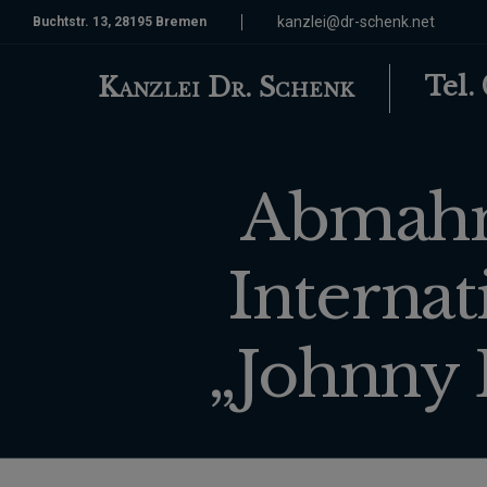
kanzlei@dr-schenk.net
Buchtstr. 13, 28195 Bremen
Tel.
Kanzlei Dr. Schenk
Abmahnu
Interna
„Johnny E