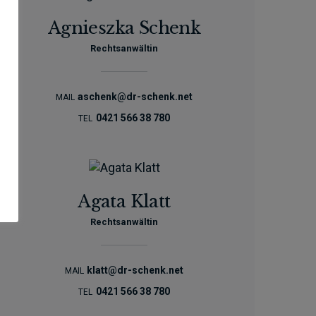
Agnieszka Schenk
Rechtsanwältin
aschenk@dr-schenk.net
MAIL
0421 566 38 780
TEL
Agata Klatt
Rechtsanwältin
klatt@dr-schenk.net
MAIL
0421 566 38 780
TEL