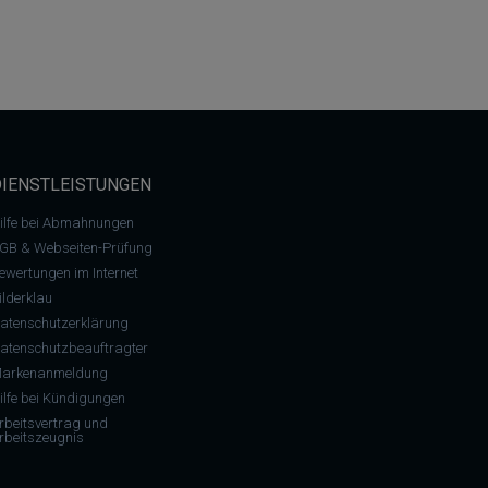
DIENSTLEISTUNGEN
ilfe bei Abmahnungen
GB & Webseiten-Prüfung
ewertungen im Internet
ilderklau
atenschutzerklärung
atenschutzbeauftragter
arkenanmeldung
ilfe bei Kündigungen
rbeitsvertrag und
rbeitszeugnis