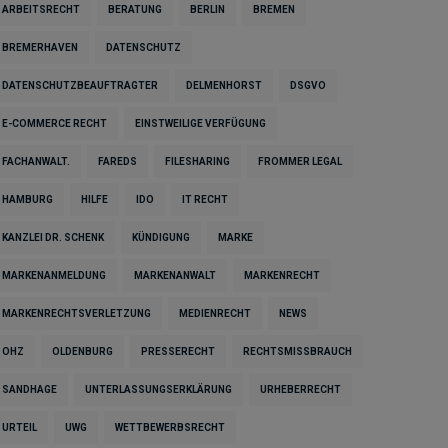
ARBEITSRECHT
BERATUNG
BERLIN
BREMEN
BREMERHAVEN
DATENSCHUTZ
DATENSCHUTZBEAUFTRAGTER
DELMENHORST
DSGVO
E-COMMERCE RECHT
EINSTWEILIGE VERFÜGUNG
FACHANWALT.
FAREDS
FILESHARING
FROMMER LEGAL
HAMBURG
HILFE
IDO
IT RECHT
KANZLEI DR. SCHENK
KÜNDIGUNG
MARKE
MARKENANMELDUNG
MARKENANWALT
MARKENRECHT
MARKENRECHTSVERLETZUNG
MEDIENRECHT
NEWS
OHZ
OLDENBURG
PRESSERECHT
RECHTSMISSBRAUCH
SANDHAGE
UNTERLASSUNGSERKLÄRUNG
URHEBERRECHT
URTEIL
UWG
WETTBEWERBSRECHT