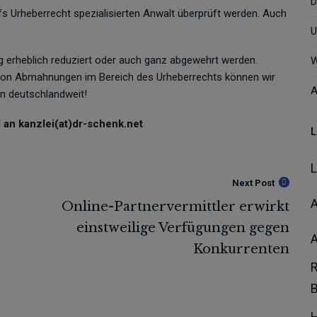
D
s Urheberrecht spezialisierten Anwalt überprüft werden. Auch
U
 erheblich reduziert oder auch ganz abgewehrt werden.
W
l von Abmahnungen im Bereich des Urheberrechts können wir
A
en deutschlandweit!
an kanzlei(at)dr-schenk.net
L
Next Post
A
H