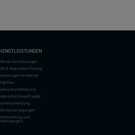
DIENSTLEISTUNGEN
ilfe bei Abmahnungen
GB & Webseiten-Prüfung
ewertungen im Internet
ilderklau
atenschutzerklärung
atenschutzbeauftragter
arkenanmeldung
ilfe bei Kündigungen
rbeitsvertrag und
rbeitszeugnis