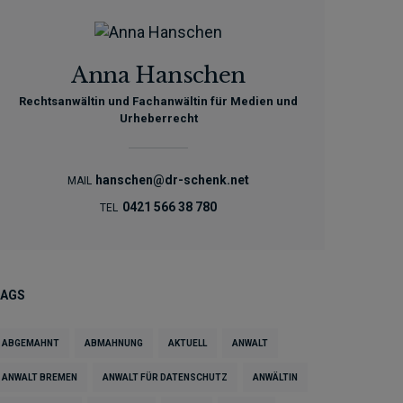
Anna Hanschen
Rechtsanwältin und Fachanwältin für Medien und
Urheberrecht
hanschen@dr-schenk.net
MAIL
0421 566 38 780
TEL
TAGS
ABGEMAHNT
ABMAHNUNG
AKTUELL
ANWALT
ANWALT BREMEN
ANWALT FÜR DATENSCHUTZ
ANWÄLTIN