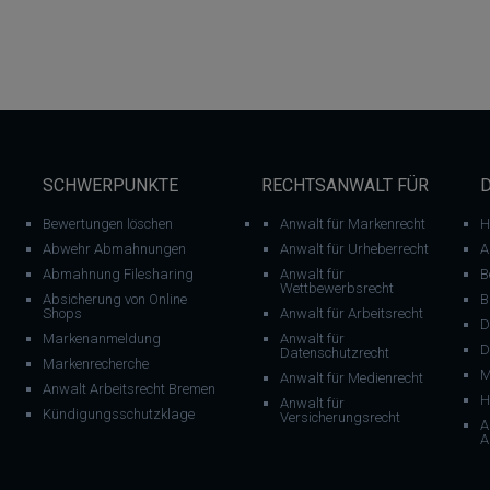
SCHWERPUNKTE
RECHTSANWALT FÜR
Bewertungen löschen
Anwalt für Markenrecht
H
Abwehr Abmahnungen
Anwalt für Urheberrecht
A
Abmahnung Filesharing
Anwalt für
B
Wettbewerbsrecht
Absicherung von Online
B
Shops
Anwalt für Arbeitsrecht
D
Markenanmeldung
Anwalt für
D
Datenschutzrecht
Markenrecherche
M
Anwalt für Medienrecht
Anwalt Arbeitsrecht Bremen
H
Anwalt für
Kündigungsschutzklage
Versicherungsrecht
A
A