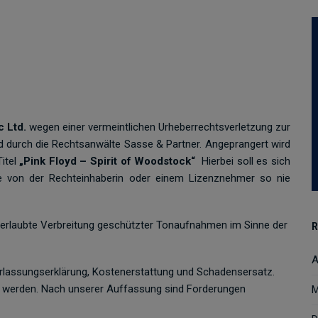
c Ltd.
wegen einer vermeintlichen Urheberrechtsverletzung zur
Ltd durch die Rechtsanwälte Sasse & Partner. Angeprangert wird
itel
„Pink Floyd – Spirit of Woodstock“
Hierbei soll es sich
 von der Rechteinhaberin oder einem Lizenznehmer so nie
unerlaubte Verbreitung geschützter Tonaufnahmen im Sinne der
R
A
rlassungserklärung, Kostenerstattung und Schadensersatz.
lt werden. Nach unserer Auffassung sind Forderungen
M