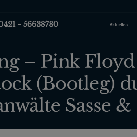
 0421 - 56638780
Aktuelles
 – Pink Floyd –
ck (Bootleg) d
anwälte Sasse & 