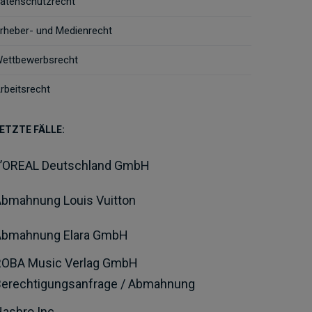
atenschutzrecht
rheber- und Medienrecht
ettbewerbsrecht
rbeitsrecht
ETZTE FÄLLE:
L’OREAL Deutschland GmbH
bmahnung Louis Vuitton
Abmahnung Elara GmbH
ROBA Music Verlag GmbH
Berechtigungsanfrage / Abmahnung
asbro Inc