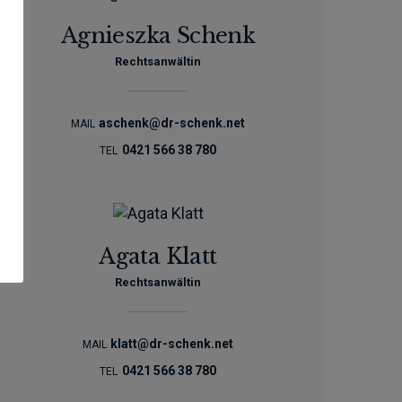
Agnieszka Schenk
Rechtsanwältin
aschenk@dr-schenk.net
MAIL
0421 566 38 780
TEL
Agata Klatt
Rechtsanwältin
klatt@dr-schenk.net
MAIL
0421 566 38 780
TEL