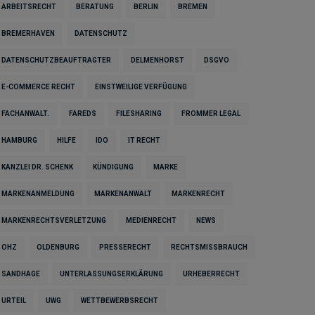
ARBEITSRECHT
BERATUNG
BERLIN
BREMEN
BREMERHAVEN
DATENSCHUTZ
DATENSCHUTZBEAUFTRAGTER
DELMENHORST
DSGVO
E-COMMERCE RECHT
EINSTWEILIGE VERFÜGUNG
FACHANWALT.
FAREDS
FILESHARING
FROMMER LEGAL
HAMBURG
HILFE
IDO
IT RECHT
KANZLEI DR. SCHENK
KÜNDIGUNG
MARKE
MARKENANMELDUNG
MARKENANWALT
MARKENRECHT
MARKENRECHTSVERLETZUNG
MEDIENRECHT
NEWS
OHZ
OLDENBURG
PRESSERECHT
RECHTSMISSBRAUCH
SANDHAGE
UNTERLASSUNGSERKLÄRUNG
URHEBERRECHT
URTEIL
UWG
WETTBEWERBSRECHT