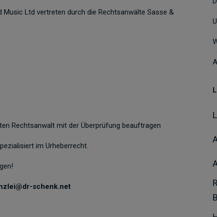
D
 Music Ltd vertreten durch die Rechtsanwälte Sasse &
U
W
A
L
rten Rechtsanwalt mit der Überprüfung beauftragen
A
pezialisiert im Urheberrecht.
gen!
anzlei@dr-schenk.net
H