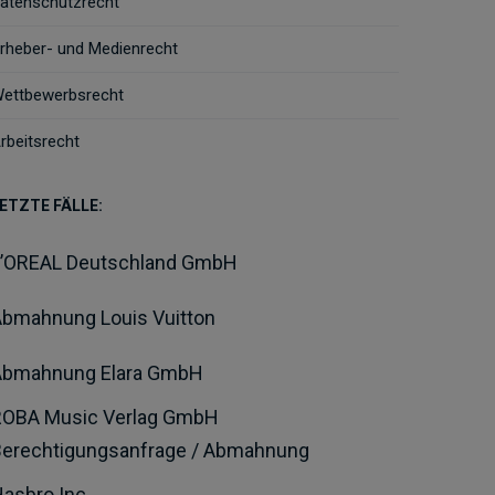
atenschutzrecht
rheber- und Medienrecht
ettbewerbsrecht
rbeitsrecht
ETZTE FÄLLE:
L’OREAL Deutschland GmbH
bmahnung Louis Vuitton
Abmahnung Elara GmbH
ROBA Music Verlag GmbH
Berechtigungsanfrage / Abmahnung
asbro Inc