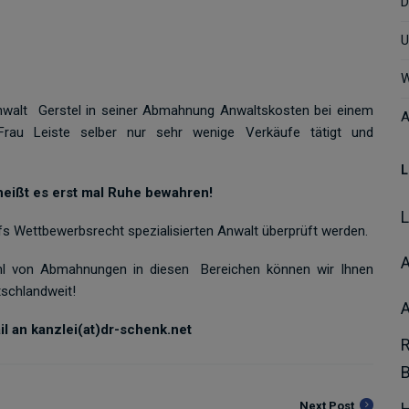
D
U
W
anwalt Gerstel in seiner Abmahnung Anwaltskosten bei einem
A
Frau Leiste selber nur sehr wenige Verkäufe tätigt und
L
eißt es erst mal Ruhe bewahren!
fs Wettbewerbsrecht spezialisierten Anwalt überprüft werden.
A
zahl von Abmahnungen in diesen Bereichen können wir Ihnen
tschlandweit!
l an kanzlei(at)dr-schenk.net
Next Post
H