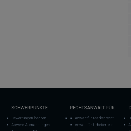
SCHWERPUNKTE
RECHTSANWALT FÜR
Bewertungen löschen
Anwalt für Markenrecht
H
Abwehr Abmahnungen
Anwalt für Urheberrecht
A