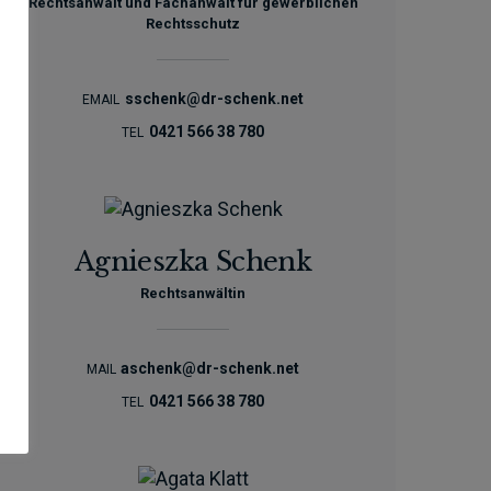
Rechtsanwalt und Fachanwalt für gewerblichen
Rechtsschutz
sschenk@dr-schenk.net
EMAIL
0421 566 38 780
TEL
Agnieszka Schenk
Rechtsanwältin
aschenk@dr-schenk.net
MAIL
0421 566 38 780
TEL