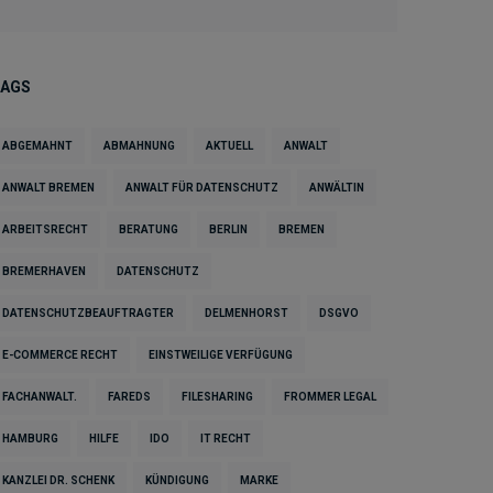
TAGS
ABGEMAHNT
ABMAHNUNG
AKTUELL
ANWALT
ANWALT BREMEN
ANWALT FÜR DATENSCHUTZ
ANWÄLTIN
ARBEITSRECHT
BERATUNG
BERLIN
BREMEN
BREMERHAVEN
DATENSCHUTZ
DATENSCHUTZBEAUFTRAGTER
DELMENHORST
DSGVO
E-COMMERCE RECHT
EINSTWEILIGE VERFÜGUNG
FACHANWALT.
FAREDS
FILESHARING
FROMMER LEGAL
HAMBURG
HILFE
IDO
IT RECHT
KANZLEI DR. SCHENK
KÜNDIGUNG
MARKE