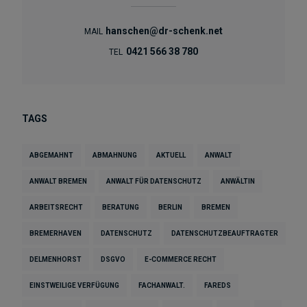
hanschen@dr-schenk.net
MAIL
0421 566 38 780
TEL
TAGS
ABGEMAHNT
ABMAHNUNG
AKTUELL
ANWALT
ANWALT BREMEN
ANWALT FÜR DATENSCHUTZ
ANWÄLTIN
ARBEITSRECHT
BERATUNG
BERLIN
BREMEN
BREMERHAVEN
DATENSCHUTZ
DATENSCHUTZBEAUFTRAGTER
DELMENHORST
DSGVO
E-COMMERCE RECHT
EINSTWEILIGE VERFÜGUNG
FACHANWALT.
FAREDS