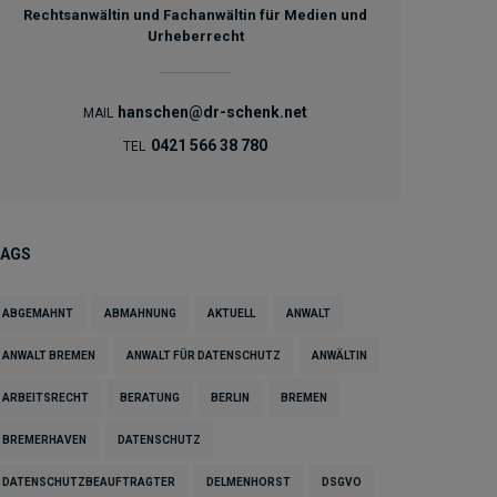
Rechtsanwältin und Fachanwältin für Medien und
Urheberrecht
hanschen@dr-schenk.net
MAIL
0421 566 38 780
TEL
TAGS
ABGEMAHNT
ABMAHNUNG
AKTUELL
ANWALT
ANWALT BREMEN
ANWALT FÜR DATENSCHUTZ
ANWÄLTIN
ARBEITSRECHT
BERATUNG
BERLIN
BREMEN
BREMERHAVEN
DATENSCHUTZ
DATENSCHUTZBEAUFTRAGTER
DELMENHORST
DSGVO