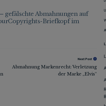
D
U
 – gefälschte Abmahnungen auf
rCopyrights-Briefkopf im
W
A
L
Next Post
A
H