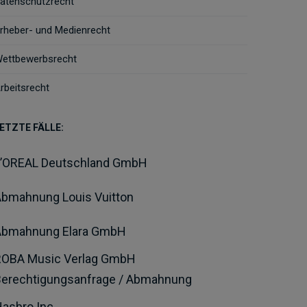
atenschutzrecht
rheber- und Medienrecht
ettbewerbsrecht
rbeitsrecht
ETZTE FÄLLE:
L’OREAL Deutschland GmbH
bmahnung Louis Vuitton
Abmahnung Elara GmbH
ROBA Music Verlag GmbH
Berechtigungsanfrage / Abmahnung
asbro Inc