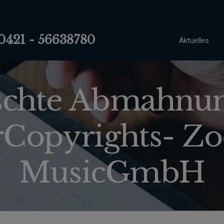
 0421 - 56638780
Aktuelles
schte Abmahnu
Copyrights- Zo
MusicGmbH