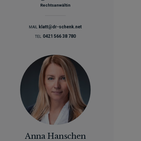
Rechtsanwältin
klatt@dr-schenk.net
MAIL
0421 566 38 780
TEL
Anna Hanschen