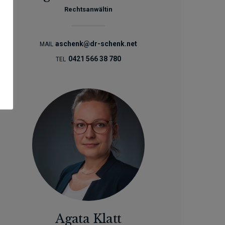
Rechtsanwältin
aschenk@dr-schenk.net
MAIL
0421 566 38 780
TEL
Agata Klatt