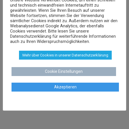
und technisch einwandfreien Internetauftritt zu
Rechtsanwalt und Fachanwalt für gewerblichen
gewährleisten. Wenn Sie Ihren Besuch auf unserer
Rechtsschutz
Website fortsetzen, stimmen Sie der Verwendung
sämtlicher Cookies indirekt zu. Außerdem nutzen wir den
Webanalysedienst Google Analytics, der ebenfalls
Cookies verwendet. Bitte lesen Sie unsere
sschenk@dr-schenk.net
EMAIL
Datenschutzerklärung für weiterführende Informationen
0421 566 38 780
TEL
auch zu Ihren Widerspruchsmöglichkeiten.
Mehr über Cookies in unserer Datenschutzerklärung
Cookie Einstellungen
Agnieszka Schenk
Rechtsanwältin
Akzeptieren
aschenk@dr-schenk.net
MAIL
0421 566 38 780
TEL