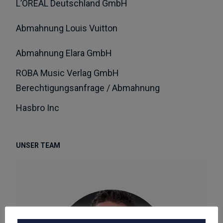
L’OREAL Deutschland GmbH
Abmahnung Louis Vuitton
Abmahnung Elara GmbH
ROBA Music Verlag GmbH
Berechtigungsanfrage / Abmahnung
Hasbro Inc
UNSER TEAM