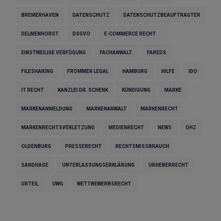
BREMERHAVEN
DATENSCHUTZ
DATENSCHUTZBEAUFTRAGTER
DELMENHORST
DSGVO
E-COMMERCE RECHT
EINSTWEILIGE VERFÜGUNG
FACHANWALT.
FAREDS
FILESHARING
FROMMER LEGAL
HAMBURG
HILFE
IDO
IT RECHT
KANZLEI DR. SCHENK
KÜNDIGUNG
MARKE
MARKENANMELDUNG
MARKENANWALT
MARKENRECHT
MARKENRECHTSVERLETZUNG
MEDIENRECHT
NEWS
OHZ
OLDENBURG
PRESSERECHT
RECHTSMISSBRAUCH
SANDHAGE
UNTERLASSUNGSERKLÄRUNG
URHEBERRECHT
URTEIL
UWG
WETTBEWERBSRECHT