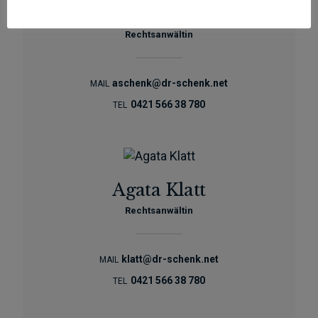
Agnieszka Schenk
Rechtsanwältin
aschenk@dr-schenk.net
MAIL
0421 566 38 780
TEL
Agata Klatt
Rechtsanwältin
klatt@dr-schenk.net
MAIL
0421 566 38 780
TEL