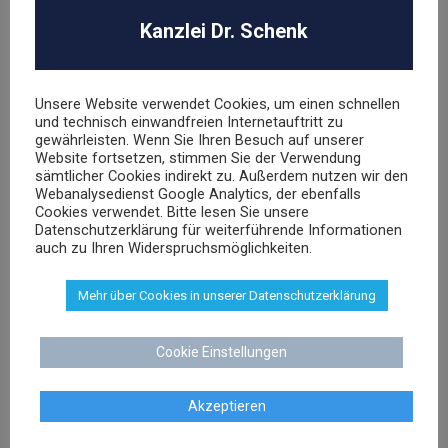
Kanzlei Dr. Schenk
Unsere Website verwendet Cookies, um einen schnellen
und technisch einwandfreien Internetauftritt zu
gewährleisten. Wenn Sie Ihren Besuch auf unserer
Website fortsetzen, stimmen Sie der Verwendung
sämtlicher Cookies indirekt zu. Außerdem nutzen wir den
Webanalysedienst Google Analytics, der ebenfalls
Dr. Stephan Schenk
Cookies verwendet. Bitte lesen Sie unsere
Datenschutzerklärung für weiterführende Informationen
Rechtsanwalt und Fachanwalt für gewerblichen
auch zu Ihren Widerspruchsmöglichkeiten.
Rechtsschutz
Mehr über Cookies in unserer Datenschutzerklärung
sschenk@dr-schenk.net
EMAIL
0421 566 38 780
TEL
Cookie Einstellungen
Akzeptieren