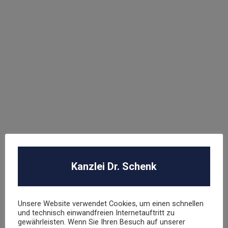
Abmahnung Elara GmbH
ROBA Music Verlag GmbH
Berechtigungsanfrage / Abmahnung
Hasbro Inc
UNSER TEAM
Kanzlei Dr. Schenk
Dr. Stephan Schenk
Rechtsanwalt und Fachanwalt für gewerblichen
Rechtsschutz
Unsere Website verwendet Cookies, um einen schnellen
und technisch einwandfreien Internetauftritt zu
gewährleisten. Wenn Sie Ihren Besuch auf unserer