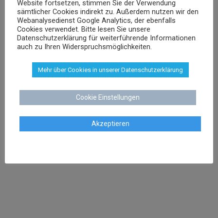
Website fortsetzen, stimmen Sie der Verwendung
sschenk@dr-schenk.net
EMAIL
sämtlicher Cookies indirekt zu. Außerdem nutzen wir den
Webanalysedienst Google Analytics, der ebenfalls
0421 566 38 780
TEL
Cookies verwendet. Bitte lesen Sie unsere
Datenschutzerklärung für weiterführende Informationen
auch zu Ihren Widerspruchsmöglichkeiten.
Mehr über Cookies in unserer Datenschutzerklärung
Agnieszka Schenk
Rechtsanwältin
Cookie Einstellungen
Akzeptieren
aschenk@dr-schenk.net
MAIL
0421 566 38 780
TEL
Agata Klatt
Rechtsanwältin