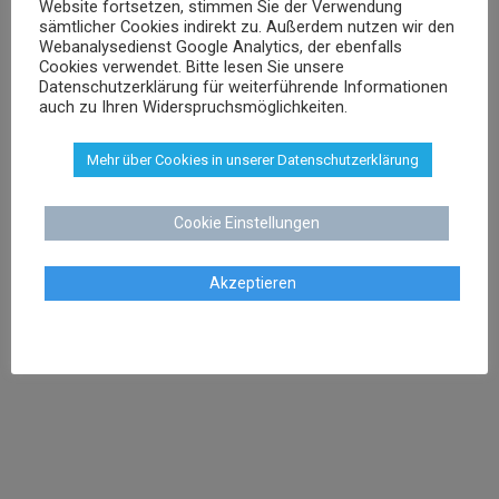
Website fortsetzen, stimmen Sie der Verwendung
sschenk@dr-schenk.net
EMAIL
sämtlicher Cookies indirekt zu. Außerdem nutzen wir den
Webanalysedienst Google Analytics, der ebenfalls
0421 566 38 780
TEL
Cookies verwendet. Bitte lesen Sie unsere
Datenschutzerklärung für weiterführende Informationen
auch zu Ihren Widerspruchsmöglichkeiten.
Mehr über Cookies in unserer Datenschutzerklärung
Agnieszka Schenk
Rechtsanwältin
Cookie Einstellungen
Akzeptieren
aschenk@dr-schenk.net
MAIL
0421 566 38 780
TEL
Agata Klatt
Rechtsanwältin