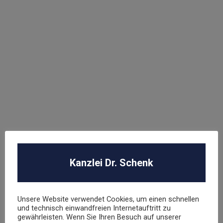
Abmahnung Elara GmbH
ROBA Music Verlag GmbH
Berechtigungsanfrage / Abmahnung
Hasbro Inc
UNSER TEAM
Kanzlei Dr. Schenk
Dr. Stephan Schenk
Rechtsanwalt und Fachanwalt für gewerblichen
Rechtsschutz
Unsere Website verwendet Cookies, um einen schnellen
und technisch einwandfreien Internetauftritt zu
gewährleisten. Wenn Sie Ihren Besuch auf unserer