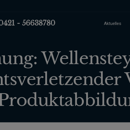
 0421 - 56638780
Aktuelles
ng: Wellenste
htsverletzender
Produktabbild