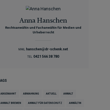
Anna Hanschen
Rechtsanwältin und Fachanwältin für Medien und
Urheberrecht
hanschen@dr-schenk.net
MAIL
0421 566 38 780
TEL
TAGS
ABGEMAHNT
ABMAHNUNG
AKTUELL
ANWALT
ANWALT BREMEN
ANWALT FÜR DATENSCHUTZ
ANWÄLTIN