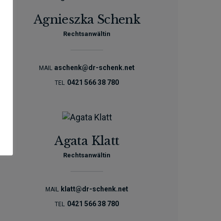
Agnieszka Schenk
Rechtsanwältin
aschenk@dr-schenk.net
MAIL
0421 566 38 780
TEL
Agata Klatt
Rechtsanwältin
klatt@dr-schenk.net
MAIL
0421 566 38 780
TEL