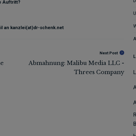
D
 Auftritt?
U
W
l an kanzlei(at)dr-schenk.net
A
Next Post
L
A
H