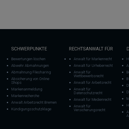
SCHWERPUNKTE
RECHTSANWALT FÜR
Bewertungen löschen
Anwalt für Markenrecht
H
Abwehr Abmahnungen
Anwalt für Urheberrecht
A
Abmahnung Filesharing
Anwalt für
B
Wettbewerbsrecht
Absicherung von Online
B
Shops
Anwalt für Arbeitsrecht
D
Markenanmeldung
Anwalt für
D
Datenschutzrecht
Markenrecherche
M
Anwalt für Medienrecht
Anwalt Arbeitsrecht Bremen
H
Anwalt für
Kündigungsschutzklage
Versicherungsrecht
A
A