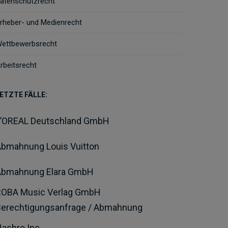
atenschutzrecht
rheber- und Medienrecht
ettbewerbsrecht
rbeitsrecht
ETZTE FÄLLE:
L’OREAL Deutschland GmbH
bmahnung Louis Vuitton
Abmahnung Elara GmbH
ROBA Music Verlag GmbH
Berechtigungsanfrage / Abmahnung
asbro Inc