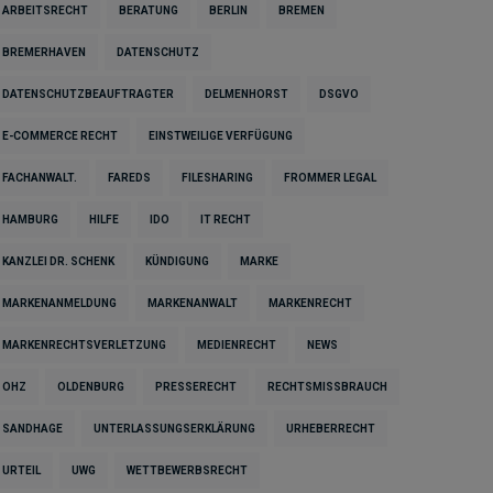
ARBEITSRECHT
BERATUNG
BERLIN
BREMEN
BREMERHAVEN
DATENSCHUTZ
DATENSCHUTZBEAUFTRAGTER
DELMENHORST
DSGVO
E-COMMERCE RECHT
EINSTWEILIGE VERFÜGUNG
FACHANWALT.
FAREDS
FILESHARING
FROMMER LEGAL
HAMBURG
HILFE
IDO
IT RECHT
KANZLEI DR. SCHENK
KÜNDIGUNG
MARKE
MARKENANMELDUNG
MARKENANWALT
MARKENRECHT
MARKENRECHTSVERLETZUNG
MEDIENRECHT
NEWS
OHZ
OLDENBURG
PRESSERECHT
RECHTSMISSBRAUCH
SANDHAGE
UNTERLASSUNGSERKLÄRUNG
URHEBERRECHT
URTEIL
UWG
WETTBEWERBSRECHT