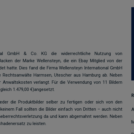
ional GmbH & Co. KG die widerrechtliche Nutzung von
acken der Marke Wellensteyn, die ein Ebay Mitglied von der
det hatte. Dies fand die Firma Wellensteyn International GmbH
re Rechtsanwälte Harmsen, Utescher aus Hamburg ab. Neben
r Anwaltskosten verlangt. Für die Verwendung von 11 Bildern
gleich 1.479,00 €)angesetzt.
R
er die Produktbilder selber zu fertigen oder sich von den
einem Fall sollten die Bilder einfach von Dritten – auch nicht
A
Urheberrechtsverletzung da und kann abgemahnt werden. Neben
M
hadenersatz zu leisten.