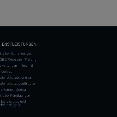
DIENSTLEISTUNGEN
ilfe bei Abmahnungen
GB & Webseiten-Prüfung
ewertungen im Internet
ilderklau
atenschutzerklärung
atenschutzbeauftragter
arkenanmeldung
ilfe bei Kündigungen
rbeitsvertrag und
rbeitszeugnis