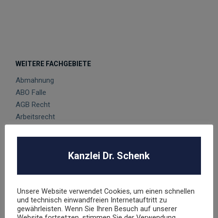
WEITERE FACHGEBIETE
Abmahnung
ABO Falle
AGB Recht
Arbeitsrecht
Datenschutz
E-Commerce
Glücksspielrecht
Kanzlei Dr. Schenk
Markenrecht
negative Bewertungen
Presserecht
Unsere Website verwendet Cookies, um einen schnellen
und technisch einwandfreien Internetauftritt zu
Urheberrecht
gewährleisten. Wenn Sie Ihren Besuch auf unserer
Veranstaltungsrecht
Website fortsetzen, stimmen Sie der Verwendung