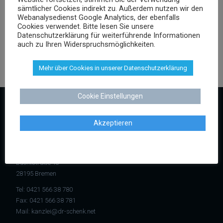
sämtlicher Cookies indirekt zu. Außerdem nutzen wir den
Versicherungsrecht
Webanalysedienst Google Analytics, der ebenfalls
Vertragsrecht
Cookies verwendet. Bitte lesen Sie unsere
Wettbewerbsrecht
Datenschutzerklärung für weiterführende Informationen
auch zu Ihren Widerspruchsmöglichkeiten.
Mehr über Cookies in unserer Datenschutzerklärung
Cookie Einstellungen
KONTAKT
Akzeptieren
Kanzlei Dr. Schenk
Rechtsanwalt Dr. Stephan Schenk
Buchtstraße 13
28195 Bremen
Tel:
0421 566 38 780
Fax: 0421 566 38 781
Mail:
kanzlei@dr-schenk.net