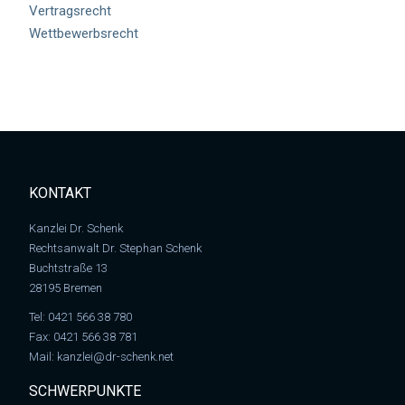
Vertragsrecht
Wettbewerbsrecht
KONTAKT
Kanzlei Dr. Schenk
Rechtsanwalt Dr. Stephan Schenk
Buchtstraße 13
28195 Bremen
Tel:
0421 566 38 780
Fax: 0421 566 38 781
Mail:
kanzlei@dr-schenk.net
SCHWERPUNKTE