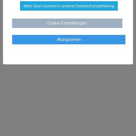
KONTAKT
Mehr über Cookies in unserer Datenschutzerklärung
Kanzlei Dr. Schenk
Rechtsanwalt Dr. Stephan Schenk
Cookie Einstellungen
Buchtstraße 13
28195 Bremen
Akzeptieren
Tel:
0421 566 38 780
Fax: 0421 566 38 781
Mail:
kanzlei@dr-schenk.net
SCHWERPUNKTE
Bewertungen löschen
Abwehr Abmahnungen
Abmahnung Filesharing
Absicherung von Online Shops
Markenanmeldung
Markenrecherche
Anwalt Arbeitsrecht Bremen
Kündigungsschutzklage