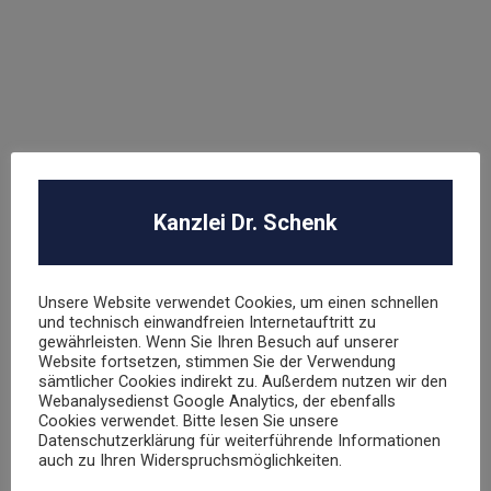
Arbeitsrecht
Datenschutz
E-Commerce
Glücksspielrecht
Markenrecht
negative Bewertungen
Presserecht
Urheberrecht
Kanzlei Dr. Schenk
Veranstaltungsrecht
Versicherungsrecht
Vertragsrecht
Unsere Website verwendet Cookies, um einen schnellen
Wettbewerbsrecht
und technisch einwandfreien Internetauftritt zu
gewährleisten. Wenn Sie Ihren Besuch auf unserer
Website fortsetzen, stimmen Sie der Verwendung
sämtlicher Cookies indirekt zu. Außerdem nutzen wir den
Webanalysedienst Google Analytics, der ebenfalls
Cookies verwendet. Bitte lesen Sie unsere
Datenschutzerklärung für weiterführende Informationen
auch zu Ihren Widerspruchsmöglichkeiten.