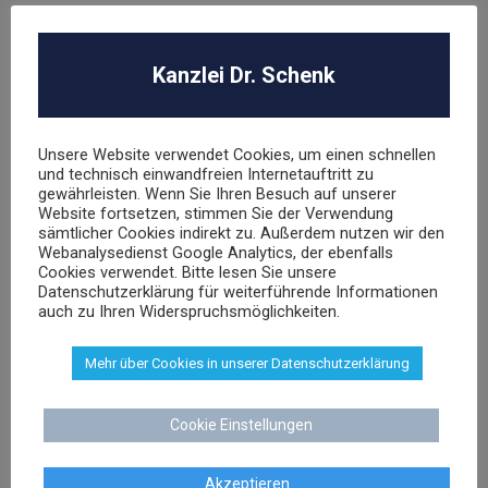
Kanzlei Dr. Schenk
WEITERE FACHGEBIETE
Abmahnung
ABO Falle
Unsere Website verwendet Cookies, um einen schnellen
und technisch einwandfreien Internetauftritt zu
AGB Recht
gewährleisten. Wenn Sie Ihren Besuch auf unserer
Arbeitsrecht
Website fortsetzen, stimmen Sie der Verwendung
Datenschutz
sämtlicher Cookies indirekt zu. Außerdem nutzen wir den
Webanalysedienst Google Analytics, der ebenfalls
E-Commerce
Cookies verwendet. Bitte lesen Sie unsere
Glücksspielrecht
Datenschutzerklärung für weiterführende Informationen
auch zu Ihren Widerspruchsmöglichkeiten.
Markenrecht
negative Bewertungen
Mehr über Cookies in unserer Datenschutzerklärung
Presserecht
Urheberrecht
Veranstaltungsrecht
Cookie Einstellungen
Versicherungsrecht
Vertragsrecht
Akzeptieren