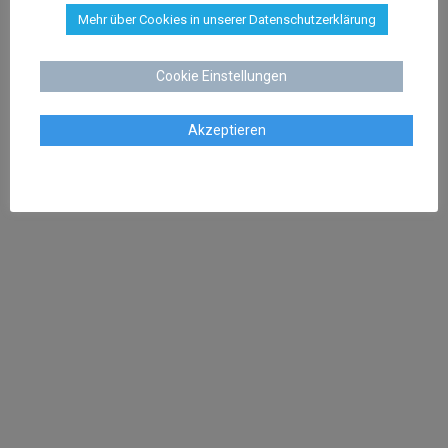
KONTAKT
Mehr über Cookies in unserer Datenschutzerklärung
Kanzlei Dr. Schenk
Rechtsanwalt Dr. Stephan Schenk
Cookie Einstellungen
Buchtstraße 13
28195 Bremen
Akzeptieren
Tel:
0421 566 38 780
Fax: 0421 566 38 781
Mail:
kanzlei@dr-schenk.net
SCHWERPUNKTE
Bewertungen löschen
Abwehr Abmahnungen
Abmahnung Filesharing
Absicherung von Online Shops
Markenanmeldung
Markenrecherche
Anwalt Arbeitsrecht Bremen
Kündigungsschutzklage