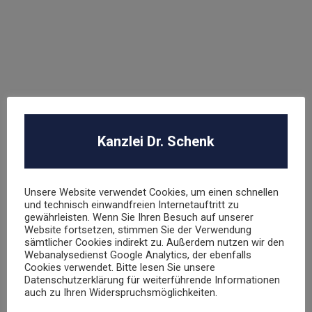
Arbeitsrecht
Datenschutz
E-Commerce
Glücksspielrecht
Markenrecht
negative Bewertungen
Presserecht
Urheberrecht
Kanzlei Dr. Schenk
Veranstaltungsrecht
Versicherungsrecht
Vertragsrecht
Unsere Website verwendet Cookies, um einen schnellen
Wettbewerbsrecht
und technisch einwandfreien Internetauftritt zu
gewährleisten. Wenn Sie Ihren Besuch auf unserer
Website fortsetzen, stimmen Sie der Verwendung
sämtlicher Cookies indirekt zu. Außerdem nutzen wir den
Webanalysedienst Google Analytics, der ebenfalls
Cookies verwendet. Bitte lesen Sie unsere
Datenschutzerklärung für weiterführende Informationen
auch zu Ihren Widerspruchsmöglichkeiten.