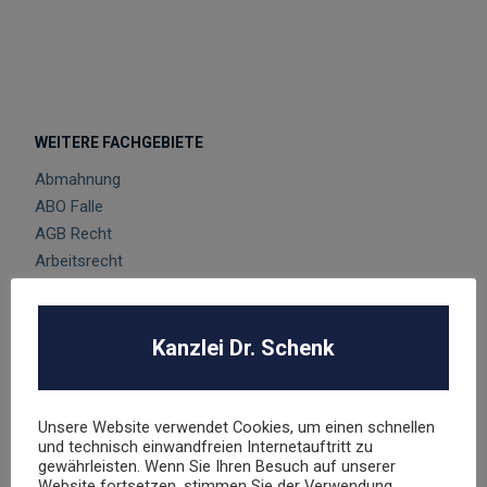
WEITERE FACHGEBIETE
Abmahnung
ABO Falle
AGB Recht
Arbeitsrecht
Datenschutz
E-Commerce
Glücksspielrecht
Kanzlei Dr. Schenk
Markenrecht
negative Bewertungen
Presserecht
Unsere Website verwendet Cookies, um einen schnellen
und technisch einwandfreien Internetauftritt zu
Urheberrecht
gewährleisten. Wenn Sie Ihren Besuch auf unserer
Veranstaltungsrecht
Website fortsetzen, stimmen Sie der Verwendung