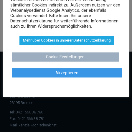
sämtlicher Cookies indirekt zu. Außerdem nutzen wir den
Versicherungsrecht
Webanalysedienst Google Analytics, der ebenfalls
Vertragsrecht
Cookies verwendet. Bitte lesen Sie unsere
Wettbewerbsrecht
Datenschutzerklärung für weiterführende Informationen
auch zu Ihren Widerspruchsmöglichkeiten.
Mehr über Cookies in unserer Datenschutzerklärung
Cookie Einstellungen
KONTAKT
Akzeptieren
Kanzlei Dr. Schenk
Rechtsanwalt Dr. Stephan Schenk
Buchtstraße 13
28195 Bremen
Tel:
0421 566 38 780
Fax: 0421 566 38 781
Mail:
kanzlei@dr-schenk.net