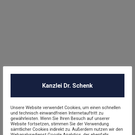
WEITERE FACHGEBIETE
Abmahnung
ABO Falle
AGB Recht
Arbeitsrecht
Datenschutz
E-Commerce
Glücksspielrecht
Markenrecht
Kanzlei Dr. Schenk
negative Bewertungen
Presserecht
Urheberrecht
Unsere Website verwendet Cookies, um einen schnellen
Veranstaltungsrecht
und technisch einwandfreien Internetauftritt zu
gewährleisten. Wenn Sie Ihren Besuch auf unserer
Versicherungsrecht
Website fortsetzen, stimmen Sie der Verwendung
Vertragsrecht
sämtlicher Cookies indirekt zu. Außerdem nutzen wir den
Wettbewerbsrecht
Webanalysedienst Google Analytics, der ebenfalls