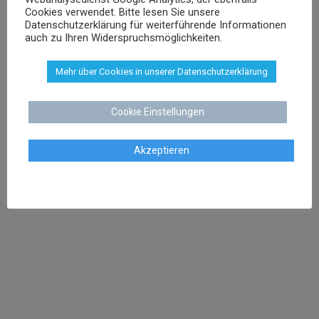
Cookies verwendet. Bitte lesen Sie unsere
Datenschutzerklärung für weiterführende Informationen
auch zu Ihren Widerspruchsmöglichkeiten.
Mehr über Cookies in unserer Datenschutzerklärung
Cookie Einstellungen
KONTAKT
Akzeptieren
Kanzlei Dr. Schenk
Rechtsanwalt Dr. Stephan Schenk
Buchtstraße 13
28195 Bremen
Tel:
0421 566 38 780
Fax: 0421 566 38 781
Mail:
kanzlei@dr-schenk.net
SCHWERPUNKTE
Bewertungen löschen