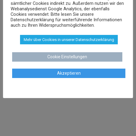
Versicherungsrecht
sämtlicher Cookies indirekt zu. Außerdem nutzen wir den
Webanalysedienst Google Analytics, der ebenfalls
Vertragsrecht
Cookies verwendet. Bitte lesen Sie unsere
Wettbewerbsrecht
Datenschutzerklärung für weiterführende Informationen
auch zu Ihren Widerspruchsmöglichkeiten.
Mehr über Cookies in unserer Datenschutzerklärung
Cookie Einstellungen
KONTAKT
Akzeptieren
Kanzlei Dr. Schenk
Rechtsanwalt Dr. Stephan Schenk
Buchtstraße 13
28195 Bremen
Tel:
0421 566 38 780
Fax: 0421 566 38 781
Mail:
kanzlei@dr-schenk.net