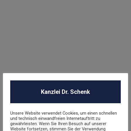
WEITERE FACHGEBIETE
Abmahnung
ABO Falle
AGB Recht
Arbeitsrecht
Datenschutz
E-Commerce
Glücksspielrecht
Kanzlei Dr. Schenk
Markenrecht
negative Bewertungen
Presserecht
Unsere Website verwendet Cookies, um einen schnellen
Urheberrecht
und technisch einwandfreien Internetauftritt zu
gewährleisten. Wenn Sie Ihren Besuch auf unserer
Veranstaltungsrecht
Website fortsetzen, stimmen Sie der Verwendung