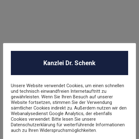
Arbeitsrecht
Datenschutz
E-Commerce
Glücksspielrecht
Markenrecht
negative Bewertungen
Presserecht
Urheberrecht
Kanzlei Dr. Schenk
Veranstaltungsrecht
Versicherungsrecht
Vertragsrecht
Unsere Website verwendet Cookies, um einen schnellen
Wettbewerbsrecht
und technisch einwandfreien Internetauftritt zu
gewährleisten. Wenn Sie Ihren Besuch auf unserer
Website fortsetzen, stimmen Sie der Verwendung
sämtlicher Cookies indirekt zu. Außerdem nutzen wir den
Webanalysedienst Google Analytics, der ebenfalls
Cookies verwendet. Bitte lesen Sie unsere
Datenschutzerklärung für weiterführende Informationen
auch zu Ihren Widerspruchsmöglichkeiten.