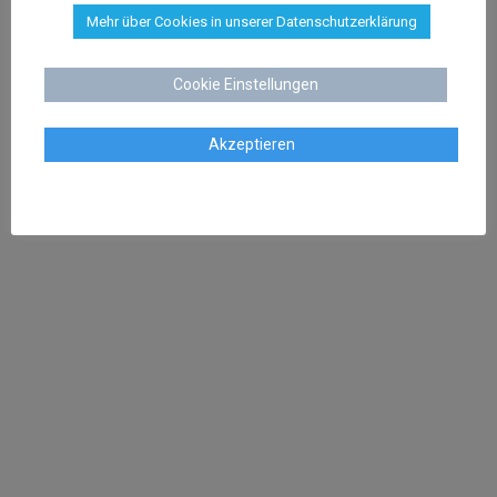
KONTAKT
Mehr über Cookies in unserer Datenschutzerklärung
Kanzlei Dr. Schenk
Rechtsanwalt Dr. Stephan Schenk
Cookie Einstellungen
Buchtstraße 13
28195 Bremen
Akzeptieren
Tel:
0421 566 38 780
Fax: 0421 566 38 781
Mail:
kanzlei@dr-schenk.net
SCHWERPUNKTE
Bewertungen löschen
Abwehr Abmahnungen
Abmahnung Filesharing
Absicherung von Online Shops
Markenanmeldung
Markenrecherche
Anwalt Arbeitsrecht Bremen
Kündigungsschutzklage