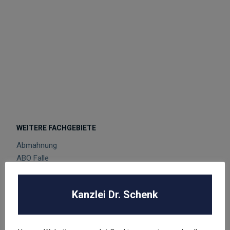
WEITERE FACHGEBIETE
Abmahnung
ABO Falle
AGB Recht
Arbeitsrecht
Kanzlei Dr. Schenk
Datenschutz
E-Commerce
Glücksspielrecht