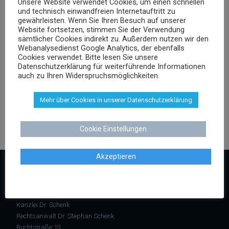
Unsere Website verwendet Cookies, um einen schnellen
Markenrecht
und technisch einwandfreien Internetauftritt zu
negative Bewertungen
gewährleisten. Wenn Sie Ihren Besuch auf unserer
Website fortsetzen, stimmen Sie der Verwendung
Presserecht
sämtlicher Cookies indirekt zu. Außerdem nutzen wir den
Urheberrecht
Webanalysedienst Google Analytics, der ebenfalls
Veranstaltungsrecht
Cookies verwendet. Bitte lesen Sie unsere
Datenschutzerklärung für weiterführende Informationen
Versicherungsrecht
auch zu Ihren Widerspruchsmöglichkeiten.
Vertragsrecht
Wettbewerbsrecht
Mehr über Cookies in unserer Datenschutzerklärung
Cookie Einstellungen
Akzeptieren
KONTAKT
Kanzlei Dr. Schenk
Rechtsanwalt Dr. Stephan Schenk
Buchtstraße 13