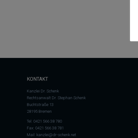
KONTAKT
Kanzlei Dr. Schenk
Rechtsanwalt Dr. Stephan Schenk
Buchtstraße 13
28195 Bremen
Tel:
0421 566 38 780
Fax: 0421 566 38 781
Mail:
kanzlei@dr-schenk.net