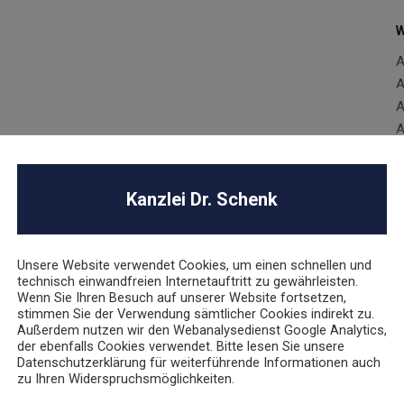
W
A
A
A
A
D
E
Kanzlei Dr. Schenk
G
M
n
P
Unsere Website verwendet Cookies, um einen schnellen und
technisch einwandfreien Internetauftritt zu gewährleisten.
U
Wenn Sie Ihren Besuch auf unserer Website fortsetzen,
V
stimmen Sie der Verwendung sämtlicher Cookies indirekt zu.
Außerdem nutzen wir den Webanalysedienst Google Analytics,
V
der ebenfalls Cookies verwendet. Bitte lesen Sie unsere
V
Datenschutzerklärung für weiterführende Informationen auch
W
zu Ihren Widerspruchsmöglichkeiten.