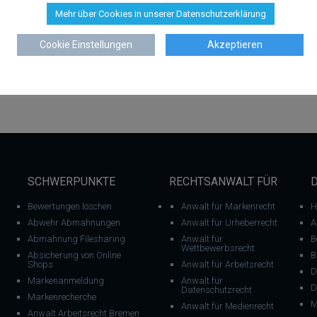
Mehr über Cookies in unserer Datenschutzerklärung
Cookie Einstellungen
Akzeptieren
SCHWERPUNKTE
RECHTSANWALT FÜR
Bewertungen löschen
Anwalt für Markenrecht
H
Abwehr Abmahnungen
Anwalt für Urheberrecht
A
Abmahnung Filesharing
Anwalt für
B
Wettbewerbsrecht
Absicherung von Online
B
Shops
Anwalt für Arbeitsrecht
D
Markenanmeldung
Anwalt für
D
Datenschutzrecht
Markenrecherche
M
Anwalt für Medienrecht
Anwalt Arbeitsrecht Bremen