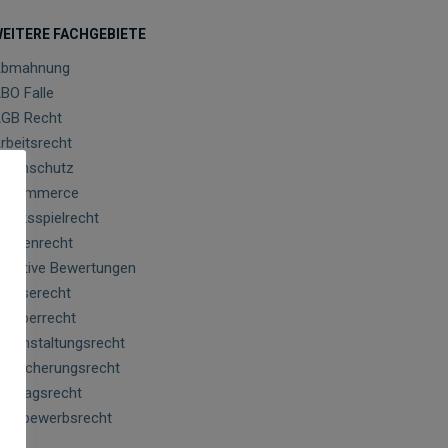
EITERE FACHGEBIETE
bmahnung
BO Falle
GB Recht
rbeitsrecht
atenschutz
-Commerce
lücksspielrecht
arkenrecht
egative Bewertungen
resserecht
rheberrecht
eranstaltungsrecht
ersicherungsrecht
ertragsrecht
ettbewerbsrecht