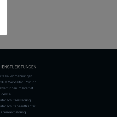
DIENSTLEISTUNGEN
ilfe bei Abmahnungen
GB & Webseiten-Prüfung
ewertungen im Internet
ilderklau
atenschutzerklärung
atenschutzbeauftragter
arkenanmeldung