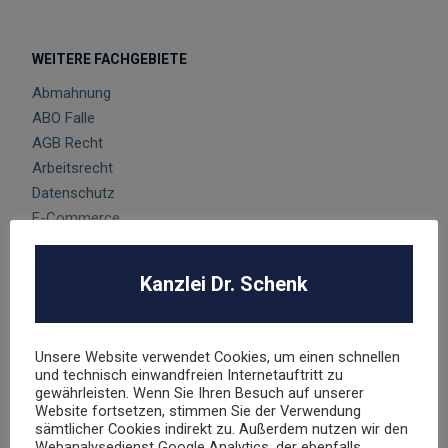
WEITERE FACHGEBIETE
Abmahnung
ABO Falle
AGB Recht
Arbeitsrecht
Datenschutz
E-Commerce
Glücksspielrecht
Markenrecht
Kanzlei Dr. Schenk
negative Bewertungen
Presserecht
Urheberrecht
Unsere Website verwendet Cookies, um einen schnellen
Veranstaltungsrecht
und technisch einwandfreien Internetauftritt zu
gewährleisten. Wenn Sie Ihren Besuch auf unserer
Versicherungsrecht
Website fortsetzen, stimmen Sie der Verwendung
Vertragsrecht
sämtlicher Cookies indirekt zu. Außerdem nutzen wir den
Wettbewerbsrecht
Webanalysedienst Google Analytics, der ebenfalls