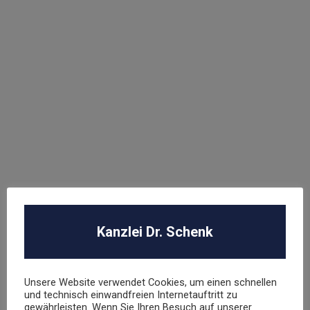
WEITERE FACHGEBIETE
Abmahnung
ABO Falle
AGB Recht
Arbeitsrecht
Datenschutz
E-Commerce
Kanzlei Dr. Schenk
Glücksspielrecht
Markenrecht
negative Bewertungen
Unsere Website verwendet Cookies, um einen schnellen
Presserecht
und technisch einwandfreien Internetauftritt zu
gewährleisten. Wenn Sie Ihren Besuch auf unserer
Urheberrecht