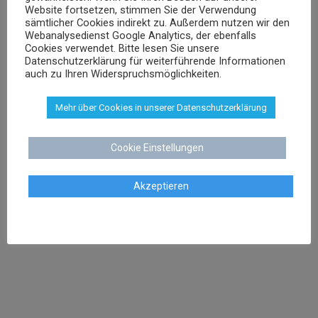
Website fortsetzen, stimmen Sie der Verwendung
Veranstaltungsrecht
sämtlicher Cookies indirekt zu. Außerdem nutzen wir den
Versicherungsrecht
Webanalysedienst Google Analytics, der ebenfalls
Cookies verwendet. Bitte lesen Sie unsere
Vertragsrecht
Datenschutzerklärung für weiterführende Informationen
Wettbewerbsrecht
auch zu Ihren Widerspruchsmöglichkeiten.
Mehr über Cookies in unserer Datenschutzerklärung
Cookie Einstellungen
Akzeptieren
KONTAKT
Kanzlei Dr. Schenk
Rechtsanwalt Dr. Stephan Schenk
Buchtstraße 13
28195 Bremen
Tel:
0421 566 38 780
Fax: 0421 566 38 781