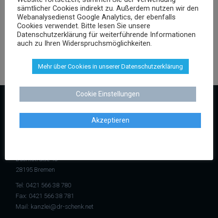
sämtlicher Cookies indirekt zu. Außerdem nutzen wir den
Versicherungsrecht
Webanalysedienst Google Analytics, der ebenfalls
Vertragsrecht
Cookies verwendet. Bitte lesen Sie unsere
Wettbewerbsrecht
Datenschutzerklärung für weiterführende Informationen
auch zu Ihren Widerspruchsmöglichkeiten.
Mehr über Cookies in unserer Datenschutzerklärung
Cookie Einstellungen
KONTAKT
Akzeptieren
Kanzlei Dr. Schenk
Rechtsanwalt Dr. Stephan Schenk
Buchtstraße 13
28195 Bremen
Tel:
0421 566 38 780
Fax: 0421 566 38 781
Mail:
kanzlei@dr-schenk.net