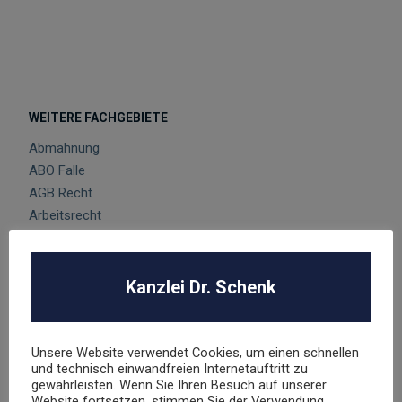
WEITERE FACHGEBIETE
Abmahnung
ABO Falle
AGB Recht
Arbeitsrecht
Datenschutz
E-Commerce
Glücksspielrecht
Kanzlei Dr. Schenk
Markenrecht
negative Bewertungen
Presserecht
Unsere Website verwendet Cookies, um einen schnellen
und technisch einwandfreien Internetauftritt zu
Urheberrecht
gewährleisten. Wenn Sie Ihren Besuch auf unserer
Veranstaltungsrecht
Website fortsetzen, stimmen Sie der Verwendung